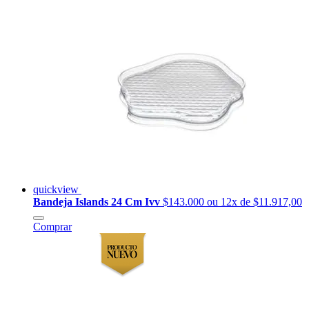
quickview
Bandeja Islands 24 Cm Ivv
$143.000
ou 12x de $11.917,00
Comprar