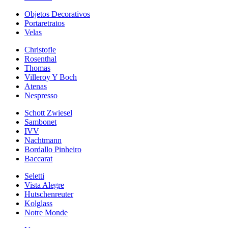
Objetos Decorativos
Portaretratos
Velas
Christofle
Rosenthal
Thomas
Villeroy Y Boch
Atenas
Nespresso
Schott Zwiesel
Sambonet
IVV
Nachtmann
Bordallo Pinheiro
Baccarat
Seletti
Vista Alegre
Hutschenreuter
Kolglass
Notre Monde