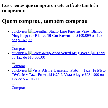
Los clientes que compraron este artículo también
compraron:
Quem comprou, também comprou
quickview
Mug Papyrus Blanco 10 Cm Rosenthal
$109.999
ou 12x
de $9.167,00
Comprar
quickview
Seletti Mug Weed
$161.999
ou 12x de $13.500,00
Comprar
quickview
Plato
Té/Café + Taza Emerald 0.25 L Vista Alegre
$634.999
ou
12x de $52.917,00
Comprar