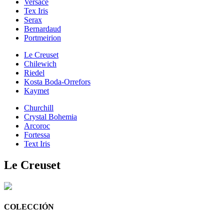
Versace
Tex Iris
Serax
Bernardaud
Portmeirion
Le Creuset
Chilewich
Riedel
Kosta Boda-Orrefors
Kaymet
Churchill
Crystal Bohemia
Arcoroc
Fortessa
Text Iris
Le Creuset
COLECCIÓN