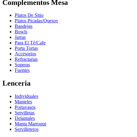
Complementos Mesa
Platos De Sitio
Platos Picadas/Quesos
Bandejas
Bowls
Jarras
Para El Té/Cafe
Porta Tortas
Accesorios
Refractarias
Soperas
Fuentes
Lenceria
Individuales
Manteles
Portavasos
Servilletas
Delantales
Manta Marroqui
Servilleteros