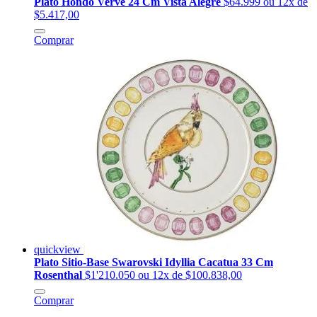
Plato Hondo Verve 24 Cm Vista Alegre
$64.999
ou 12x de
$5.417,00
Comprar
quickview
Plato Sitio-Base Swarovski Idyllia Cacatua 33 Cm
Rosenthal
$1'210.050
ou 12x de $100.838,00
Comprar