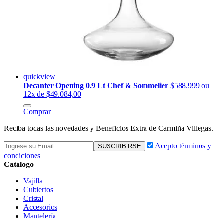
quickview
Decanter Opening 0.9 Lt Chef & Sommelier
$588.999
ou
12x de $49.084,00
Comprar
Reciba todas las novedades y Beneficios Extra de Carmiña Villegas.
Acepto términos y
condiciones
Catálogo
Vajilla
Cubiertos
Cristal
Accesorios
Mantelería