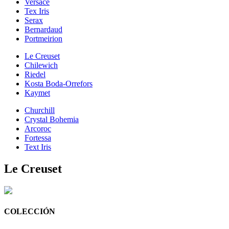
Versace
Tex Iris
Serax
Bernardaud
Portmeirion
Le Creuset
Chilewich
Riedel
Kosta Boda-Orrefors
Kaymet
Churchill
Crystal Bohemia
Arcoroc
Fortessa
Text Iris
Le Creuset
COLECCIÓN