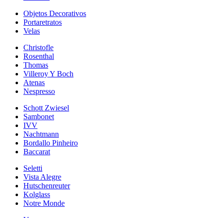
Objetos Decorativos
Portaretratos
Velas
Christofle
Rosenthal
Thomas
Villeroy Y Boch
Atenas
Nespresso
Schott Zwiesel
Sambonet
IVV
Nachtmann
Bordallo Pinheiro
Baccarat
Seletti
Vista Alegre
Hutschenreuter
Kolglass
Notre Monde