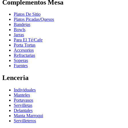
Complementos Mesa
Platos De Sitio
Platos Picadas/Quesos
Bandejas
Bowls
Jarras
Para El Té/Cafe
Porta Tortas
Accesorios
Refractarias
Soperas
Fuentes
Lenceria
Individuales
Manteles
Portavasos
Servilletas
Delantales
Manta Marroqui
Servilleteros