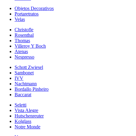
Objetos Decorativos
Portaretratos
Velas
Christofle
Rosenthal
Thomas
Villeroy Y Boch
Atenas
Nespresso
Schott Zwiesel
Sambonet
IVV
Nachtmann
Bordallo Pinheiro
Baccarat
Seletti
Vista Alegre
Hutschenreuter
Kolglass
Notre Monde