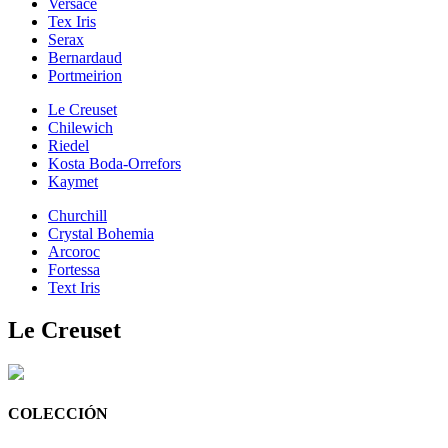
Versace
Tex Iris
Serax
Bernardaud
Portmeirion
Le Creuset
Chilewich
Riedel
Kosta Boda-Orrefors
Kaymet
Churchill
Crystal Bohemia
Arcoroc
Fortessa
Text Iris
Le Creuset
COLECCIÓN