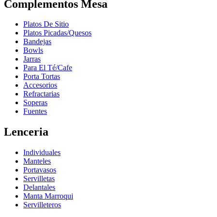
Complementos Mesa
Platos De Sitio
Platos Picadas/Quesos
Bandejas
Bowls
Jarras
Para El Té/Cafe
Porta Tortas
Accesorios
Refractarias
Soperas
Fuentes
Lenceria
Individuales
Manteles
Portavasos
Servilletas
Delantales
Manta Marroqui
Servilleteros