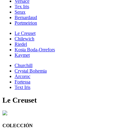
Versace
Tex Iris
Serax
Bernardaud
Portmeirion
Le Creuset
Chilewich
Riedel
Kosta Boda-Orrefors
Kaymet
Churchill
Crystal Bohemia
Arcoroc
Fortessa
Text Iris
Le Creuset
COLECCIÓN