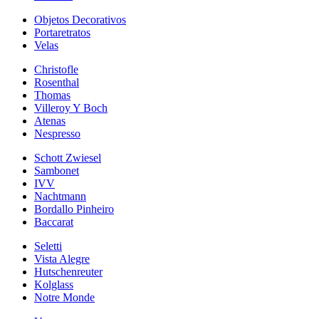
Objetos Decorativos
Portaretratos
Velas
Christofle
Rosenthal
Thomas
Villeroy Y Boch
Atenas
Nespresso
Schott Zwiesel
Sambonet
IVV
Nachtmann
Bordallo Pinheiro
Baccarat
Seletti
Vista Alegre
Hutschenreuter
Kolglass
Notre Monde