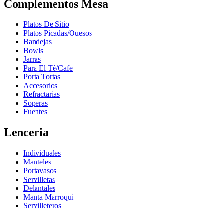
Complementos Mesa
Platos De Sitio
Platos Picadas/Quesos
Bandejas
Bowls
Jarras
Para El Té/Cafe
Porta Tortas
Accesorios
Refractarias
Soperas
Fuentes
Lenceria
Individuales
Manteles
Portavasos
Servilletas
Delantales
Manta Marroqui
Servilleteros