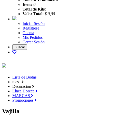
Itens:
0
Total de Kits:
Valor Total:
$ 0,00
Iniciar Sesión
Regístrese
Cuenta
Mis Pedidos
Cerrar Sesión
Lista de Bodas
mesa
Decoración
Línea Horeca
MARCAS
Promociones
Vajilla