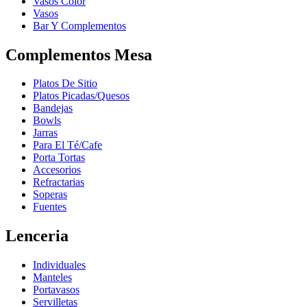
Vasos Color
Vasos
Bar Y Complementos
Complementos Mesa
Platos De Sitio
Platos Picadas/Quesos
Bandejas
Bowls
Jarras
Para El Té/Cafe
Porta Tortas
Accesorios
Refractarias
Soperas
Fuentes
Lenceria
Individuales
Manteles
Portavasos
Servilletas