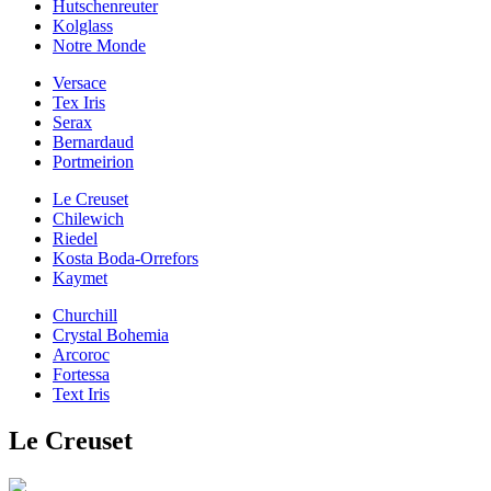
Hutschenreuter
Kolglass
Notre Monde
Versace
Tex Iris
Serax
Bernardaud
Portmeirion
Le Creuset
Chilewich
Riedel
Kosta Boda-Orrefors
Kaymet
Churchill
Crystal Bohemia
Arcoroc
Fortessa
Text Iris
Le Creuset