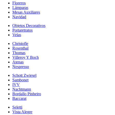
Floreros
Lámparas
Mesas Auxiliares
Navidad
Objetos Decorativos
Portaretratos
Velas
Christofle
Rosenthal
Thomas
Villeroy Y Boch
Atenas
Nespresso
Schott Zwiesel
Sambonet
IVV
Nachtmann
Bordallo Pinheiro
Baccarat
Seletti
Vista Alegre