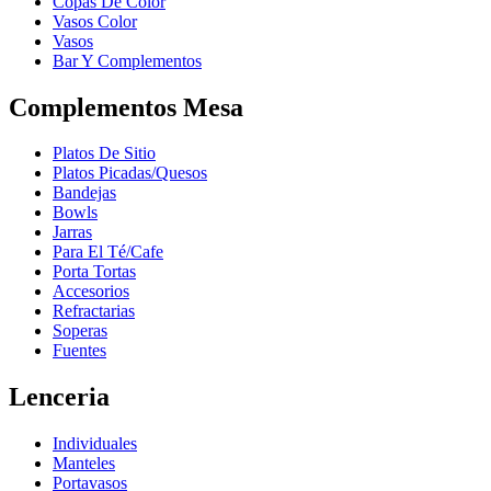
Copas De Color
Vasos Color
Vasos
Bar Y Complementos
Complementos Mesa
Platos De Sitio
Platos Picadas/Quesos
Bandejas
Bowls
Jarras
Para El Té/Cafe
Porta Tortas
Accesorios
Refractarias
Soperas
Fuentes
Lenceria
Individuales
Manteles
Portavasos