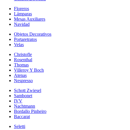
Floreros
Lámparas
Mesas Auxiliares
Navidad
Objetos Decorativos
Portaretratos
Velas
Christofle
Rosenthal
Thomas
Villeroy Y Boch
Atenas
Nespresso
Schott Zwiesel
Sambonet
IVV
Nachtmann
Bordallo Pinheiro
Baccarat
Seletti