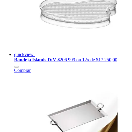
quickview
Bandeja Islands IVV
$206.999
ou 12x de $17.250,00
Comprar