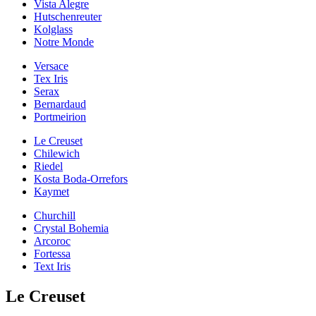
Vista Alegre
Hutschenreuter
Kolglass
Notre Monde
Versace
Tex Iris
Serax
Bernardaud
Portmeirion
Le Creuset
Chilewich
Riedel
Kosta Boda-Orrefors
Kaymet
Churchill
Crystal Bohemia
Arcoroc
Fortessa
Text Iris
Le Creuset