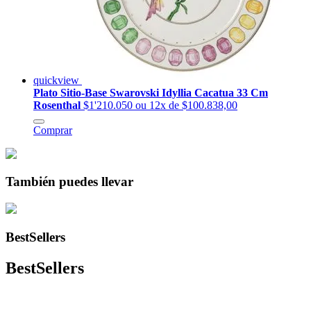
quickview
Plato Sitio-Base Swarovski Idyllia Cacatua 33 Cm
Rosenthal
$1'210.050
ou 12x de $100.838,00
Comprar
También puedes llevar
BestSellers
BestSellers