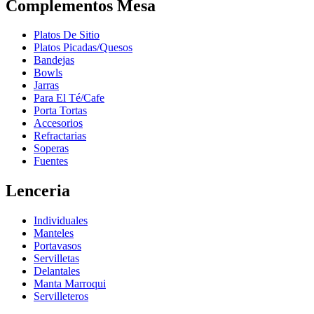
Complementos Mesa
Platos De Sitio
Platos Picadas/Quesos
Bandejas
Bowls
Jarras
Para El Té/Cafe
Porta Tortas
Accesorios
Refractarias
Soperas
Fuentes
Lenceria
Individuales
Manteles
Portavasos
Servilletas
Delantales
Manta Marroqui
Servilleteros