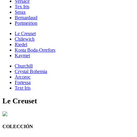
Versace
Tex Iris
Serax
Bernardaud
Portmeirion
Le Creuset
Chilewich
Riedel
Kosta Boda-Orrefors
Kaymet
Churchill
Crystal Bohemia
Arcoroc
Fortessa
Text Iris
Le Creuset
COLECCIÓN