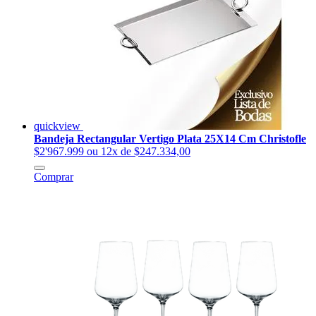
quickview
Bandeja Rectangular Vertigo Plata 25X14 Cm Christofle
$2'967.999
ou 12x de $247.334,00
Comprar