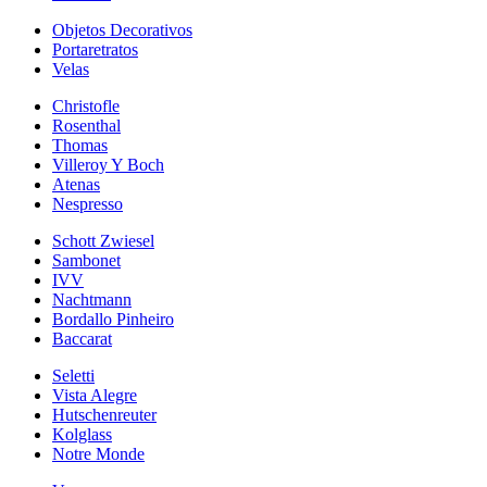
Objetos Decorativos
Portaretratos
Velas
Christofle
Rosenthal
Thomas
Villeroy Y Boch
Atenas
Nespresso
Schott Zwiesel
Sambonet
IVV
Nachtmann
Bordallo Pinheiro
Baccarat
Seletti
Vista Alegre
Hutschenreuter
Kolglass
Notre Monde