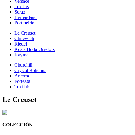
Versace
Tex Iris
Serax
Bernardaud
Portmeirion
Le Creuset
Chilewich
Riedel
Kosta Boda-Orrefors
Kaymet
Churchill
Crystal Bohemia
Arcoroc
Fortessa
Text Iris
Le Creuset
COLECCIÓN