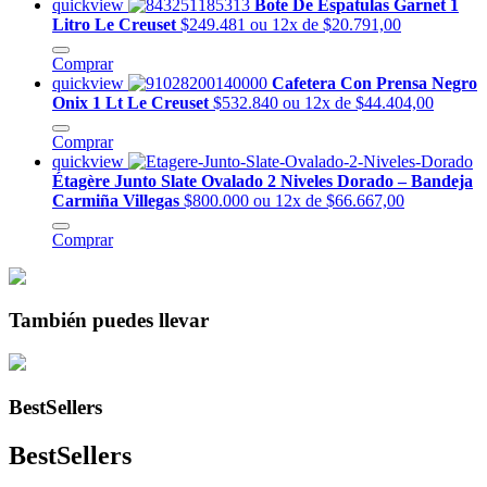
quickview
Bote De Espatulas Garnet 1
Litro Le Creuset
$249.481
ou 12x de $20.791,00
Comprar
quickview
Cafetera Con Prensa Negro
Onix 1 Lt Le Creuset
$532.840
ou 12x de $44.404,00
Comprar
quickview
Étagère Junto Slate Ovalado 2 Niveles Dorado – Bandeja
Carmiña Villegas
$800.000
ou 12x de $66.667,00
Comprar
También puedes llevar
BestSellers
BestSellers