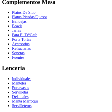
Complementos Mesa
Platos De Sitio
Platos Picadas/Quesos
Bandejas
Bowls
Jarras
Para El Té/Cafe
Porta Tortas
Accesorios
Refractarias
Soperas
Fuentes
Lenceria
Individuales
Manteles
Portavasos
Servilletas
Delantales
Manta Marroqui
Servilleteros