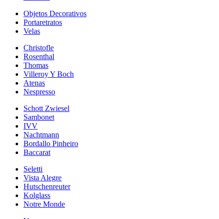
Objetos Decorativos
Portaretratos
Velas
Christofle
Rosenthal
Thomas
Villeroy Y Boch
Atenas
Nespresso
Schott Zwiesel
Sambonet
IVV
Nachtmann
Bordallo Pinheiro
Baccarat
Seletti
Vista Alegre
Hutschenreuter
Kolglass
Notre Monde