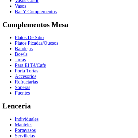
Vasos Color
Vasos
Bar Y Complementos
Complementos Mesa
Platos De Sitio
Platos Picadas/Quesos
Bandejas
Bowls
Jarras
Para El Té/Cafe
Porta Tortas
Accesorios
Refractarias
Soperas
Fuentes
Lenceria
Individuales
Manteles
Portavasos
Servilletas