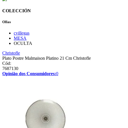
COLECCIÓN
Ollas
cvillegas
MESA
OCULTA
Christofle
Plato Postre Malmaison Platino 21 Cm Christofle
Cód:
7687130
Opinião dos Consumidores:
0