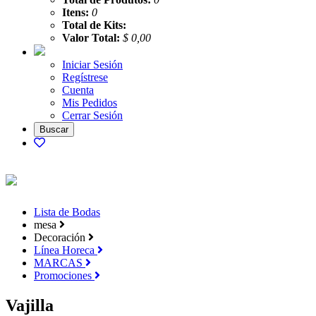
Itens:
0
Total de Kits:
Valor Total:
$ 0,00
Iniciar Sesión
Regístrese
Cuenta
Mis Pedidos
Cerrar Sesión
Lista de Bodas
mesa
Decoración
Línea Horeca
MARCAS
Promociones
Vajilla