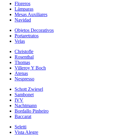
Floreros
Lámparas
Mesas Auxiliares
Navidad
Objetos Decorativos
Portaretratos
Velas
Christofle
Rosenthal
Thomas
Villeroy Y Boch
Atenas
Nespresso
Schott Zwiesel
Sambonet
IVV
Nachtmann
Bordallo Pinheiro
Baccarat
Seletti
Vista Alegre