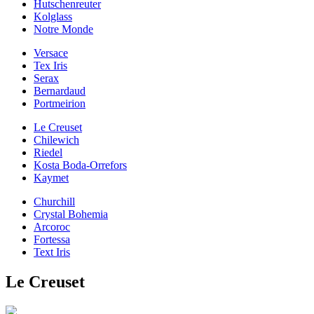
Hutschenreuter
Kolglass
Notre Monde
Versace
Tex Iris
Serax
Bernardaud
Portmeirion
Le Creuset
Chilewich
Riedel
Kosta Boda-Orrefors
Kaymet
Churchill
Crystal Bohemia
Arcoroc
Fortessa
Text Iris
Le Creuset