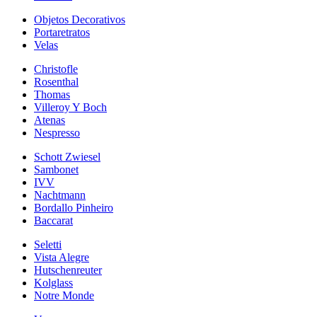
Objetos Decorativos
Portaretratos
Velas
Christofle
Rosenthal
Thomas
Villeroy Y Boch
Atenas
Nespresso
Schott Zwiesel
Sambonet
IVV
Nachtmann
Bordallo Pinheiro
Baccarat
Seletti
Vista Alegre
Hutschenreuter
Kolglass
Notre Monde