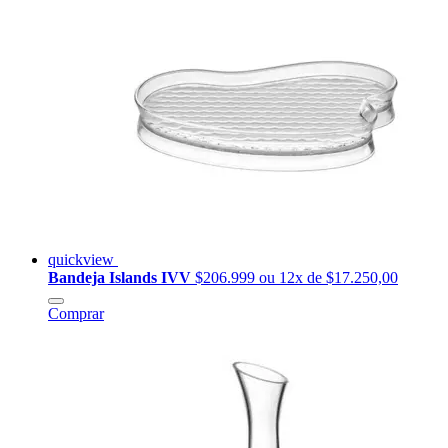
quickview
Bandeja Islands IVV
$206.999
ou 12x de $17.250,00
Comprar