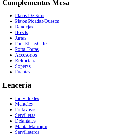
Complementos Mesa
Platos De Sitio
Platos Picadas/Quesos
Bandejas
Bowls
Jarras
Para El Té/Cafe
Porta Tortas
Accesorios
Refractarias
Soperas
Fuentes
Lenceria
Individuales
Manteles
Portavasos
Servilletas
Delantales
Manta Marroqui
Servilleteros