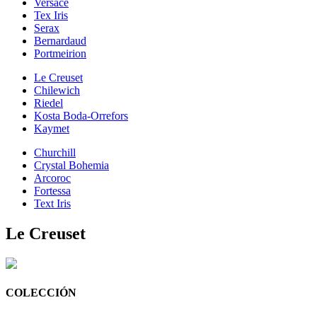
Versace
Tex Iris
Serax
Bernardaud
Portmeirion
Le Creuset
Chilewich
Riedel
Kosta Boda-Orrefors
Kaymet
Churchill
Crystal Bohemia
Arcoroc
Fortessa
Text Iris
Le Creuset
COLECCIÓN