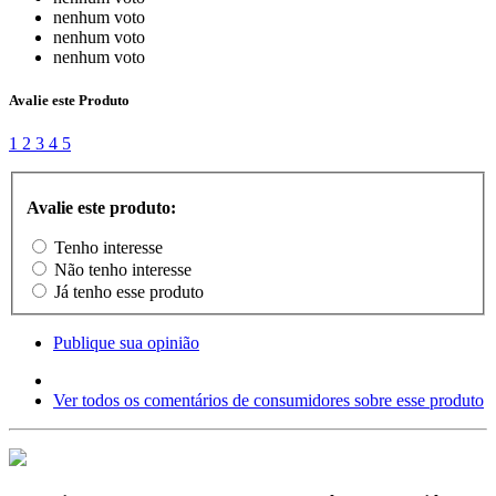
nenhum voto
nenhum voto
nenhum voto
Avalie este Produto
1
2
3
4
5
Avalie este produto:
Tenho interesse
Não tenho interesse
Já tenho esse produto
Publique sua opinião
Ver todos os comentários de consumidores sobre esse produto