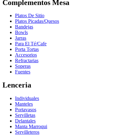
Complementos Mesa
Platos De Sitio
Platos Picadas/Quesos
Bandejas
Bowls
Jarras
Para El Té/Cafe
Porta Tortas
Accesorios
Refractarias
Soperas
Fuentes
Lenceria
Individuales
Manteles
Portavasos
Servilletas
Delantales
Manta Marroqui
Servilleteros