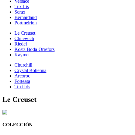
Versace
Tex Iris
Serax
Bernardaud
Portmeirion
Le Creuset
Chilewich
Riedel
Kosta Boda-Orrefors
Kaymet
Churchill
Crystal Bohemia
Arcoroc
Fortessa
Text Iris
Le Creuset
COLECCIÓN