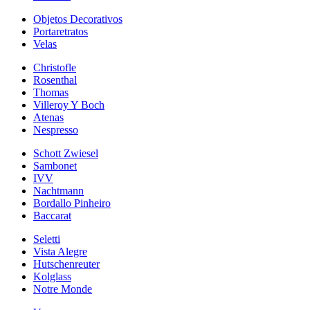
Objetos Decorativos
Portaretratos
Velas
Christofle
Rosenthal
Thomas
Villeroy Y Boch
Atenas
Nespresso
Schott Zwiesel
Sambonet
IVV
Nachtmann
Bordallo Pinheiro
Baccarat
Seletti
Vista Alegre
Hutschenreuter
Kolglass
Notre Monde