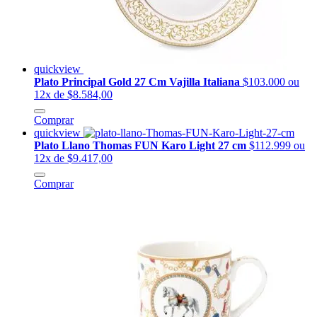
quickview
Plato Principal Gold 27 Cm Vajilla Italiana
$103.000
ou
12x de $8.584,00
Comprar
quickview
Plato Llano Thomas FUN Karo Light 27 cm
$112.999
ou
12x de $9.417,00
Comprar