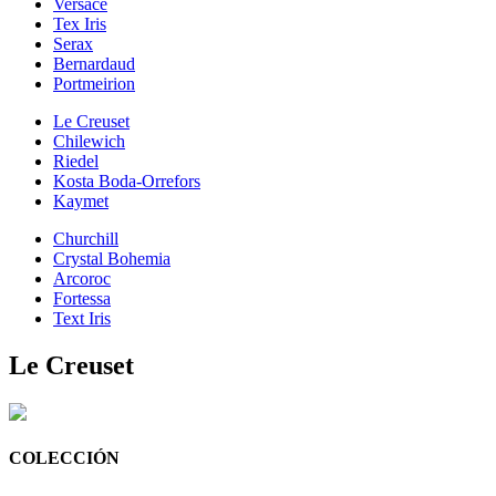
Versace
Tex Iris
Serax
Bernardaud
Portmeirion
Le Creuset
Chilewich
Riedel
Kosta Boda-Orrefors
Kaymet
Churchill
Crystal Bohemia
Arcoroc
Fortessa
Text Iris
Le Creuset
COLECCIÓN