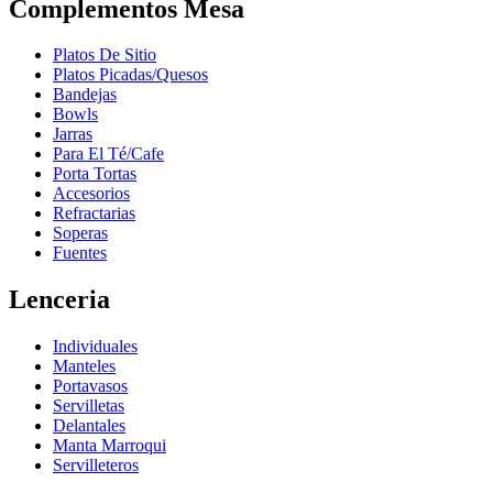
Complementos Mesa
Platos De Sitio
Platos Picadas/Quesos
Bandejas
Bowls
Jarras
Para El Té/Cafe
Porta Tortas
Accesorios
Refractarias
Soperas
Fuentes
Lenceria
Individuales
Manteles
Portavasos
Servilletas
Delantales
Manta Marroqui
Servilleteros