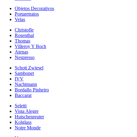
Objetos Decorativos
Portaretratos
Velas
Christofle
Rosenthal
Thomas
Villeroy Y Boch
Atenas
Nespresso
Schott Zwiesel
Sambonet
IVV
Nachtmann
Bordallo Pinheiro
Baccarat
Seletti
Vista Alegre
Hutschenreuter
Kolglass
Notre Monde