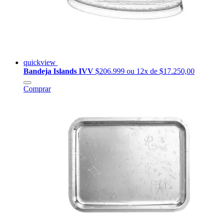
quickview
Bandeja Islands IVV
$206.999
ou 12x de $17.250,00
Comprar