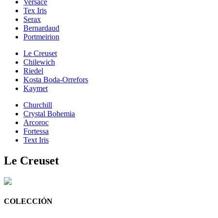
Versace
Tex Iris
Serax
Bernardaud
Portmeirion
Le Creuset
Chilewich
Riedel
Kosta Boda-Orrefors
Kaymet
Churchill
Crystal Bohemia
Arcoroc
Fortessa
Text Iris
Le Creuset
COLECCIÓN