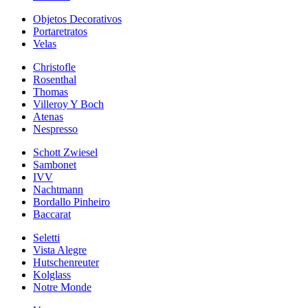
Objetos Decorativos
Portaretratos
Velas
Christofle
Rosenthal
Thomas
Villeroy Y Boch
Atenas
Nespresso
Schott Zwiesel
Sambonet
IVV
Nachtmann
Bordallo Pinheiro
Baccarat
Seletti
Vista Alegre
Hutschenreuter
Kolglass
Notre Monde