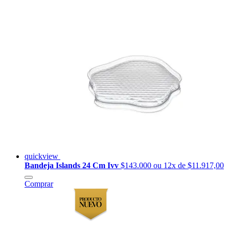
quickview
Bandeja Islands 24 Cm Ivv
$143.000
ou 12x de $11.917,00
Comprar