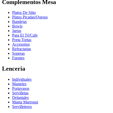
Complementos Mesa
Platos De Sitio
Platos Picadas/Quesos
Bandejas
Bowls
Jarras
Para El Té/Cafe
Porta Tortas
Accesorios
Refractarias
Soperas
Fuentes
Lenceria
Individuales
Manteles
Portavasos
Servilletas
Delantales
Manta Marroqui
Servilleteros