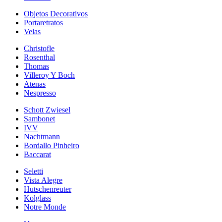
Objetos Decorativos
Portaretratos
Velas
Christofle
Rosenthal
Thomas
Villeroy Y Boch
Atenas
Nespresso
Schott Zwiesel
Sambonet
IVV
Nachtmann
Bordallo Pinheiro
Baccarat
Seletti
Vista Alegre
Hutschenreuter
Kolglass
Notre Monde