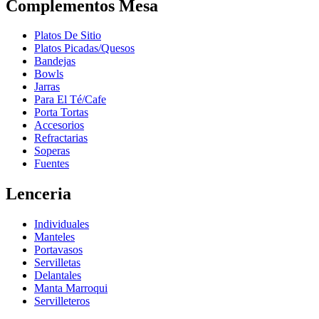
Complementos Mesa
Platos De Sitio
Platos Picadas/Quesos
Bandejas
Bowls
Jarras
Para El Té/Cafe
Porta Tortas
Accesorios
Refractarias
Soperas
Fuentes
Lenceria
Individuales
Manteles
Portavasos
Servilletas
Delantales
Manta Marroqui
Servilleteros