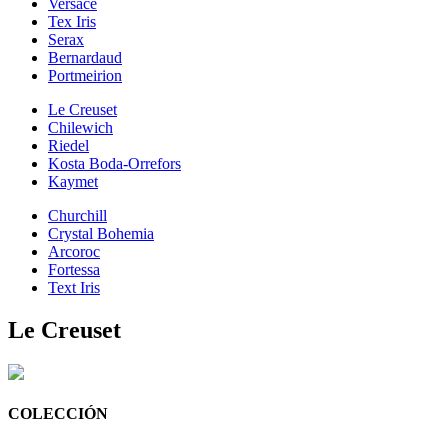
Versace
Tex Iris
Serax
Bernardaud
Portmeirion
Le Creuset
Chilewich
Riedel
Kosta Boda-Orrefors
Kaymet
Churchill
Crystal Bohemia
Arcoroc
Fortessa
Text Iris
Le Creuset
COLECCIÓN