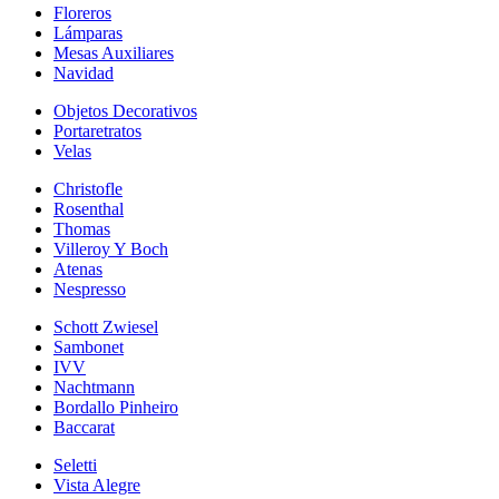
Floreros
Lámparas
Mesas Auxiliares
Navidad
Objetos Decorativos
Portaretratos
Velas
Christofle
Rosenthal
Thomas
Villeroy Y Boch
Atenas
Nespresso
Schott Zwiesel
Sambonet
IVV
Nachtmann
Bordallo Pinheiro
Baccarat
Seletti
Vista Alegre