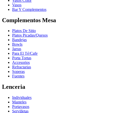
Vasos Color
Vasos
Bar Y Complementos
Complementos Mesa
Platos De Sitio
Platos Picadas/Quesos
Bandejas
Bowls
Jarras
Para El Té/Cafe
Porta Tortas
Accesorios
Refractarias
Soperas
Fuentes
Lenceria
Individuales
Manteles
Portavasos
Servilletas