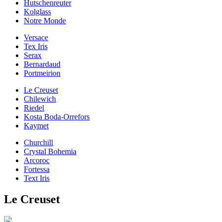
Hutschenreuter
Kolglass
Notre Monde
Versace
Tex Iris
Serax
Bernardaud
Portmeirion
Le Creuset
Chilewich
Riedel
Kosta Boda-Orrefors
Kaymet
Churchill
Crystal Bohemia
Arcoroc
Fortessa
Text Iris
Le Creuset