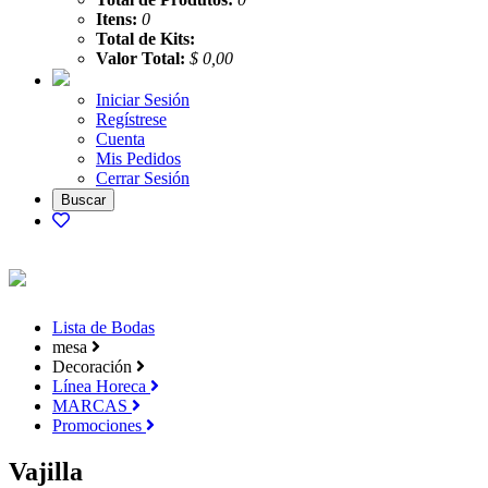
Itens:
0
Total de Kits:
Valor Total:
$ 0,00
Iniciar Sesión
Regístrese
Cuenta
Mis Pedidos
Cerrar Sesión
Lista de Bodas
mesa
Decoración
Línea Horeca
MARCAS
Promociones
Vajilla