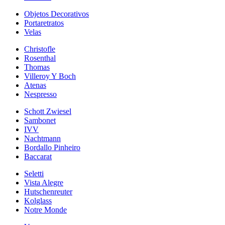
Objetos Decorativos
Portaretratos
Velas
Christofle
Rosenthal
Thomas
Villeroy Y Boch
Atenas
Nespresso
Schott Zwiesel
Sambonet
IVV
Nachtmann
Bordallo Pinheiro
Baccarat
Seletti
Vista Alegre
Hutschenreuter
Kolglass
Notre Monde