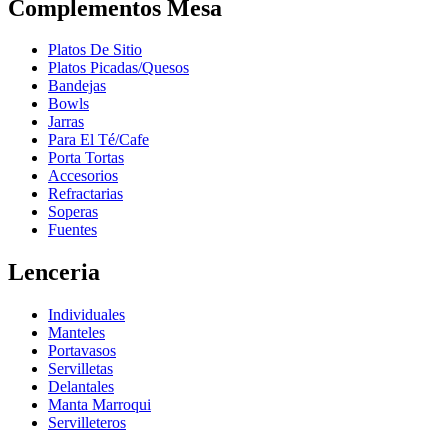
Complementos Mesa
Platos De Sitio
Platos Picadas/Quesos
Bandejas
Bowls
Jarras
Para El Té/Cafe
Porta Tortas
Accesorios
Refractarias
Soperas
Fuentes
Lenceria
Individuales
Manteles
Portavasos
Servilletas
Delantales
Manta Marroqui
Servilleteros