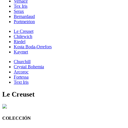
Versace
Tex Iris
Serax
Bernardaud
Portmeirion
Le Creuset
Chilewich
Riedel
Kosta Boda-Orrefors
Kaymet
Churchill
Crystal Bohemia
Arcoroc
Fortessa
Text Iris
Le Creuset
COLECCIÓN