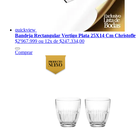
quickview
Bandeja Rectangular Vertigo Plata 25X14 Cm Christofle
$2'967.999
ou 12x de $247.334,00
Comprar