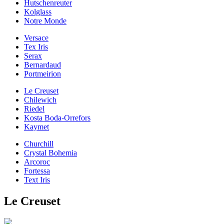
Hutschenreuter
Kolglass
Notre Monde
Versace
Tex Iris
Serax
Bernardaud
Portmeirion
Le Creuset
Chilewich
Riedel
Kosta Boda-Orrefors
Kaymet
Churchill
Crystal Bohemia
Arcoroc
Fortessa
Text Iris
Le Creuset