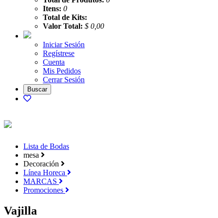
Itens:
0
Total de Kits:
Valor Total:
$ 0,00
Iniciar Sesión
Regístrese
Cuenta
Mis Pedidos
Cerrar Sesión
Lista de Bodas
mesa
Decoración
Línea Horeca
MARCAS
Promociones
Vajilla