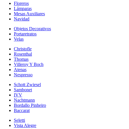
Floreros
Lámparas
Mesas Auxiliares
Navidad
Objetos Decorativos
Portaretratos
Velas
Christofle
Rosenthal
Thomas
Villeroy Y Boch
Atenas
Nespresso
Schott Zwiesel
Sambonet
IVV
Nachtmann
Bordallo Pinheiro
Baccarat
Seletti
Vista Alegre