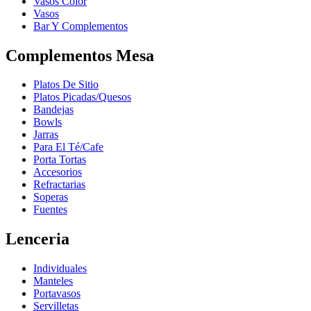
Vasos Color
Vasos
Bar Y Complementos
Complementos Mesa
Platos De Sitio
Platos Picadas/Quesos
Bandejas
Bowls
Jarras
Para El Té/Cafe
Porta Tortas
Accesorios
Refractarias
Soperas
Fuentes
Lenceria
Individuales
Manteles
Portavasos
Servilletas