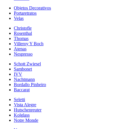
Objetos Decorativos
Portaretratos
Velas
Christofle
Rosenthal
Thomas
Villeroy Y Boch
Atenas
Nespresso
Schott Zwiesel
Sambonet
IVV
Nachtmann
Bordallo Pinheiro
Baccarat
Seletti
Vista Alegre
Hutschenreuter
Kolglass
Notre Monde