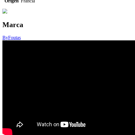
Origen
Francia
Marca
ByFoutas