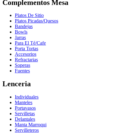
Complementos Mesa
Platos De Sitio
Platos Picadas/Quesos
Bandejas
Bowls
Jarras
Para El Té/Cafe
Porta Tortas
Accesorios
Refractarias
Soperas
Fuentes
Lenceria
Individuales
Manteles
Portavasos
Servilletas
Delantales
Manta Marroqui
Servilleteros