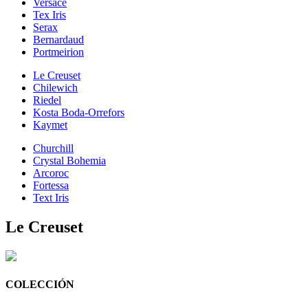
Versace
Tex Iris
Serax
Bernardaud
Portmeirion
Le Creuset
Chilewich
Riedel
Kosta Boda-Orrefors
Kaymet
Churchill
Crystal Bohemia
Arcoroc
Fortessa
Text Iris
Le Creuset
COLECCIÓN