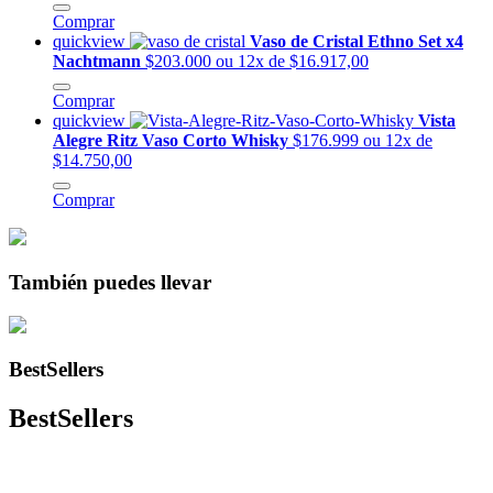
Comprar
quickview
Vaso de Cristal Ethno Set x4
Nachtmann
$203.000
ou 12x de $16.917,00
Comprar
quickview
Vista
Alegre Ritz Vaso Corto Whisky
$176.999
ou 12x de
$14.750,00
Comprar
También puedes llevar
BestSellers
BestSellers