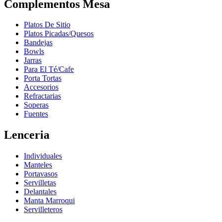
Complementos Mesa
Platos De Sitio
Platos Picadas/Quesos
Bandejas
Bowls
Jarras
Para El Té/Cafe
Porta Tortas
Accesorios
Refractarias
Soperas
Fuentes
Lenceria
Individuales
Manteles
Portavasos
Servilletas
Delantales
Manta Marroqui
Servilleteros