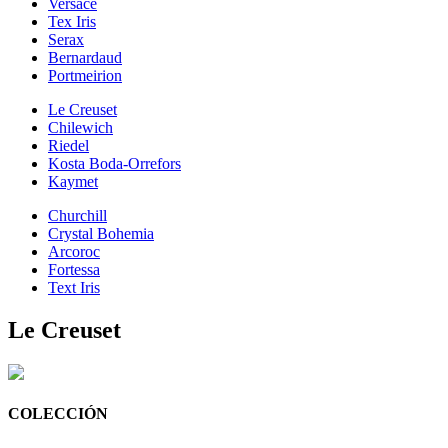
Versace
Tex Iris
Serax
Bernardaud
Portmeirion
Le Creuset
Chilewich
Riedel
Kosta Boda-Orrefors
Kaymet
Churchill
Crystal Bohemia
Arcoroc
Fortessa
Text Iris
Le Creuset
COLECCIÓN