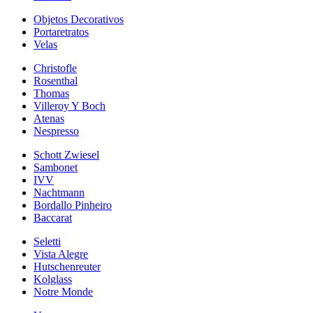
Objetos Decorativos
Portaretratos
Velas
Christofle
Rosenthal
Thomas
Villeroy Y Boch
Atenas
Nespresso
Schott Zwiesel
Sambonet
IVV
Nachtmann
Bordallo Pinheiro
Baccarat
Seletti
Vista Alegre
Hutschenreuter
Kolglass
Notre Monde