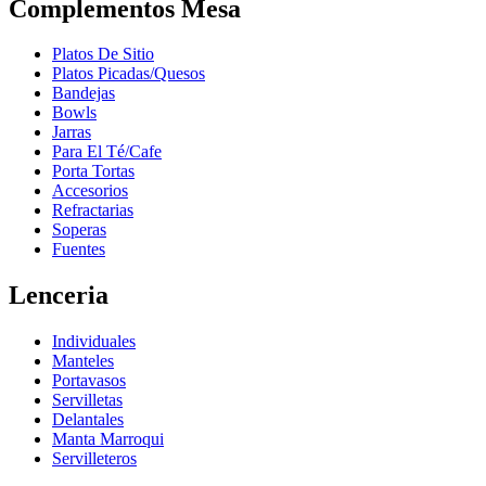
Complementos Mesa
Platos De Sitio
Platos Picadas/Quesos
Bandejas
Bowls
Jarras
Para El Té/Cafe
Porta Tortas
Accesorios
Refractarias
Soperas
Fuentes
Lenceria
Individuales
Manteles
Portavasos
Servilletas
Delantales
Manta Marroqui
Servilleteros