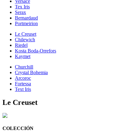
Versace
Tex Iris
Serax
Bernardaud
Portmeirion
Le Creuset
Chilewich
Riedel
Kosta Boda-Orrefors
Kaymet
Churchill
Crystal Bohemia
Arcoroc
Fortessa
Text Iris
Le Creuset
COLECCIÓN