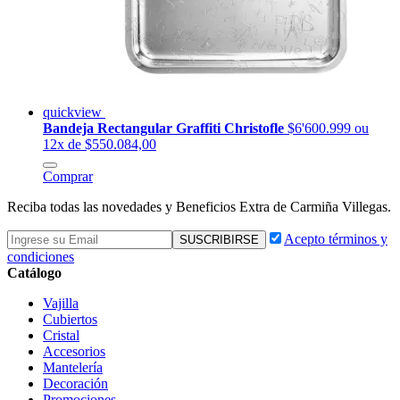
quickview
Bandeja Rectangular Graffiti Christofle
$6'600.999
ou
12x de $550.084,00
Comprar
Reciba todas las novedades y Beneficios Extra de Carmiña Villegas.
Acepto términos y
condiciones
Catálogo
Vajilla
Cubiertos
Cristal
Accesorios
Mantelería
Decoración
Promociones