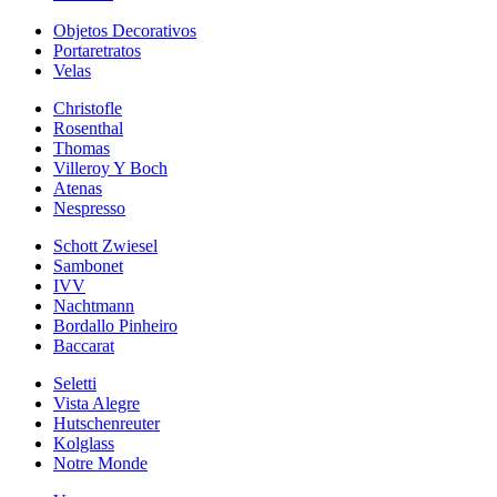
Objetos Decorativos
Portaretratos
Velas
Christofle
Rosenthal
Thomas
Villeroy Y Boch
Atenas
Nespresso
Schott Zwiesel
Sambonet
IVV
Nachtmann
Bordallo Pinheiro
Baccarat
Seletti
Vista Alegre
Hutschenreuter
Kolglass
Notre Monde