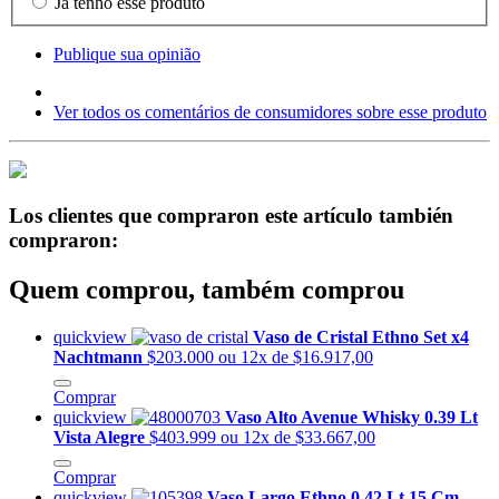
Já tenho esse produto
Publique sua opinião
Ver todos os comentários de consumidores sobre esse produto
Los clientes que compraron este artículo también
compraron:
Quem comprou, também comprou
quickview
Vaso de Cristal Ethno Set x4
Nachtmann
$203.000
ou 12x de $16.917,00
Comprar
quickview
Vaso Alto Avenue Whisky 0.39 Lt
Vista Alegre
$403.999
ou 12x de $33.667,00
Comprar
quickview
Vaso Largo Ethno 0,42 Lt 15 Cm