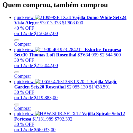
Quem comprou, também comprou
quickview
Vajilla Domo White Setx24
Vista Alegre
$3'013.333
$1'808.000
40 % OFF
ou 12x de $150.667,00
Comprar
quickview
Estuche Turquesa
Setx30 Thomas Loft Rosenthal
$3'634.999
$2'544.500
30 % OFF
ou 12x de $212.042,00
Comprar
quickview
Vajilla Magic
Garden Setx20 Rosenthal
$2'055.130
$1'438.591
30 % OFF
ou 12x de $119.883,00
Comprar
quickview
Vajilla Spirale Setx12
Fortessa
$1'131.989
$792.392
30 % OFF
ou 12x de $66.033,00