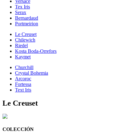
Versace
Tex Iris
Serax
Bernardaud
Portmeirion
Le Creuset
Chilewich
Riedel
Kosta Boda-Orrefors
Kaymet
Churchill
Crystal Bohemia
Arcoroc
Fortessa
Text Iris
Le Creuset
COLECCIÓN