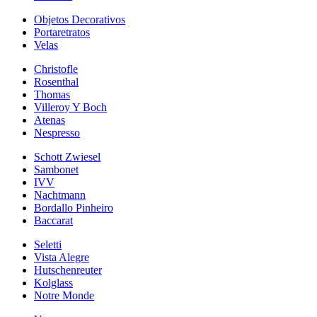
Objetos Decorativos
Portaretratos
Velas
Christofle
Rosenthal
Thomas
Villeroy Y Boch
Atenas
Nespresso
Schott Zwiesel
Sambonet
IVV
Nachtmann
Bordallo Pinheiro
Baccarat
Seletti
Vista Alegre
Hutschenreuter
Kolglass
Notre Monde