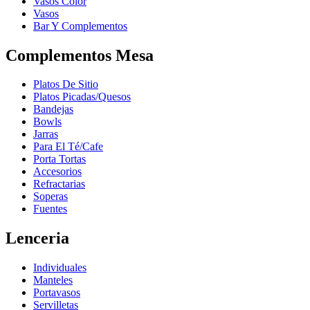
Vasos Color
Vasos
Bar Y Complementos
Complementos Mesa
Platos De Sitio
Platos Picadas/Quesos
Bandejas
Bowls
Jarras
Para El Té/Cafe
Porta Tortas
Accesorios
Refractarias
Soperas
Fuentes
Lenceria
Individuales
Manteles
Portavasos
Servilletas