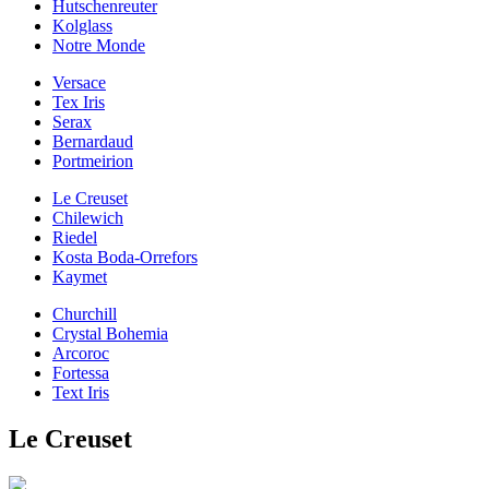
Hutschenreuter
Kolglass
Notre Monde
Versace
Tex Iris
Serax
Bernardaud
Portmeirion
Le Creuset
Chilewich
Riedel
Kosta Boda-Orrefors
Kaymet
Churchill
Crystal Bohemia
Arcoroc
Fortessa
Text Iris
Le Creuset