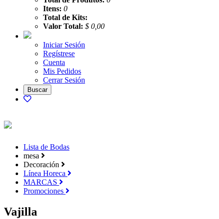
Itens:
0
Total de Kits:
Valor Total:
$ 0,00
Iniciar Sesión
Regístrese
Cuenta
Mis Pedidos
Cerrar Sesión
Lista de Bodas
mesa
Decoración
Línea Horeca
MARCAS
Promociones
Vajilla