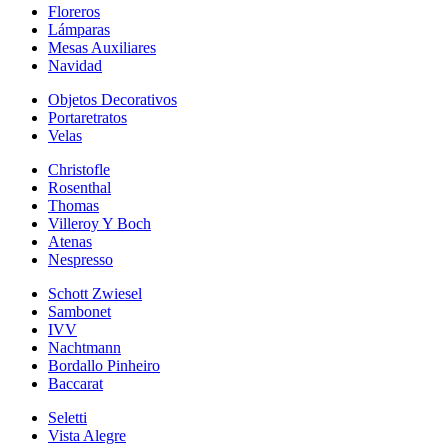
Floreros
Lámparas
Mesas Auxiliares
Navidad
Objetos Decorativos
Portaretratos
Velas
Christofle
Rosenthal
Thomas
Villeroy Y Boch
Atenas
Nespresso
Schott Zwiesel
Sambonet
IVV
Nachtmann
Bordallo Pinheiro
Baccarat
Seletti
Vista Alegre