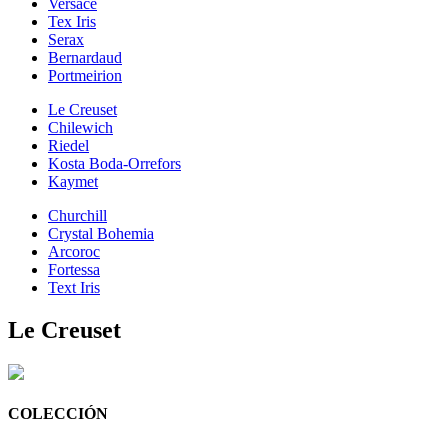
Versace
Tex Iris
Serax
Bernardaud
Portmeirion
Le Creuset
Chilewich
Riedel
Kosta Boda-Orrefors
Kaymet
Churchill
Crystal Bohemia
Arcoroc
Fortessa
Text Iris
Le Creuset
COLECCIÓN