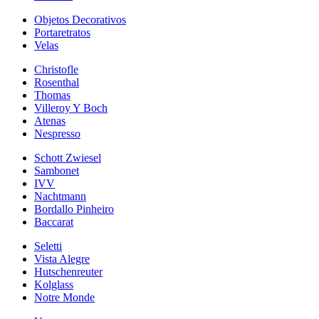
Objetos Decorativos
Portaretratos
Velas
Christofle
Rosenthal
Thomas
Villeroy Y Boch
Atenas
Nespresso
Schott Zwiesel
Sambonet
IVV
Nachtmann
Bordallo Pinheiro
Baccarat
Seletti
Vista Alegre
Hutschenreuter
Kolglass
Notre Monde