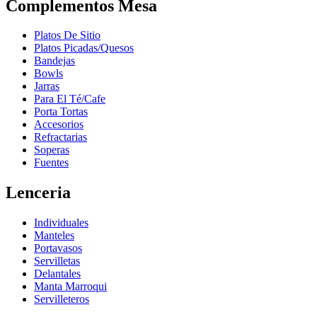
Complementos Mesa
Platos De Sitio
Platos Picadas/Quesos
Bandejas
Bowls
Jarras
Para El Té/Cafe
Porta Tortas
Accesorios
Refractarias
Soperas
Fuentes
Lenceria
Individuales
Manteles
Portavasos
Servilletas
Delantales
Manta Marroqui
Servilleteros