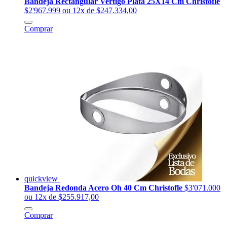
Bandeja Rectangular Vertigo Plata 25X14 Cm Christofle
$2'967.999
ou 12x de $247.334,00
Comprar
quickview
Bandeja Redonda Acero Oh 40 Cm Christofle
$3'071.000
ou 12x de $255.917,00
Comprar