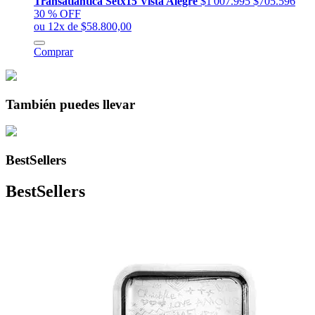
Transatlantica Setx15 Vista Alegre
$1'007.995
$705.596
30 % OFF
ou 12x de $58.800,00
Comprar
También puedes llevar
BestSellers
BestSellers