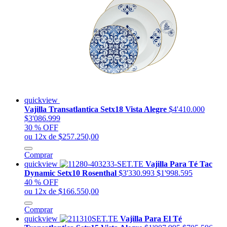
quickview
Vajilla Transatlantica Setx18 Vista Alegre
$4'410.000
$3'086.999
30 % OFF
ou 12x de $257.250,00
Comprar
quickview
Vajilla Para Té Tac
Dynamic Setx10 Rosenthal
$3'330.993
$1'998.595
40 % OFF
ou 12x de $166.550,00
Comprar
quickview
Vajilla Para El Té