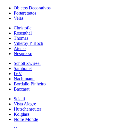
Objetos Decorativos
Portaretratos
Velas
Christofle
Rosenthal
Thomas
Villeroy Y Boch
Atenas
Nespresso
Schott Zwiesel
Sambonet
IVV
Nachtmann
Bordallo Pinheiro
Baccarat
Seletti
Vista Alegre
Hutschenreuter
Kolglass
Notre Monde