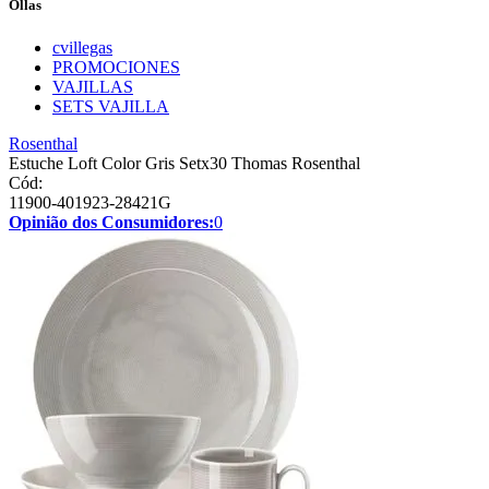
Ollas
cvillegas
PROMOCIONES
VAJILLAS
SETS VAJILLA
Rosenthal
Estuche Loft Color Gris Setx30 Thomas Rosenthal
Cód:
11900-401923-28421G
Opinião dos Consumidores:
0