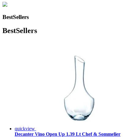
BestSellers
BestSellers
quickview
Decanter Vino Open Up 1.39 Lt Chef & Sommelier