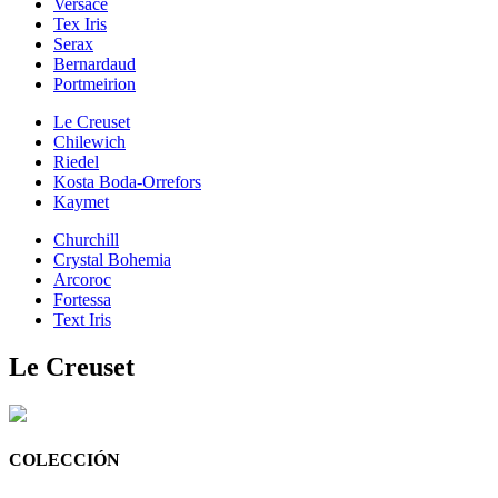
Versace
Tex Iris
Serax
Bernardaud
Portmeirion
Le Creuset
Chilewich
Riedel
Kosta Boda-Orrefors
Kaymet
Churchill
Crystal Bohemia
Arcoroc
Fortessa
Text Iris
Le Creuset
COLECCIÓN