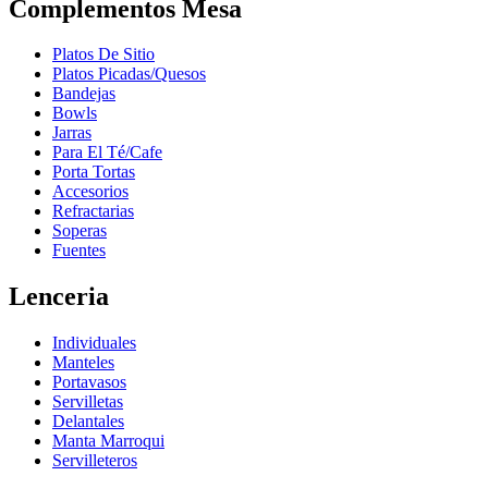
Complementos Mesa
Platos De Sitio
Platos Picadas/Quesos
Bandejas
Bowls
Jarras
Para El Té/Cafe
Porta Tortas
Accesorios
Refractarias
Soperas
Fuentes
Lenceria
Individuales
Manteles
Portavasos
Servilletas
Delantales
Manta Marroqui
Servilleteros