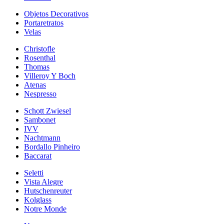
Objetos Decorativos
Portaretratos
Velas
Christofle
Rosenthal
Thomas
Villeroy Y Boch
Atenas
Nespresso
Schott Zwiesel
Sambonet
IVV
Nachtmann
Bordallo Pinheiro
Baccarat
Seletti
Vista Alegre
Hutschenreuter
Kolglass
Notre Monde