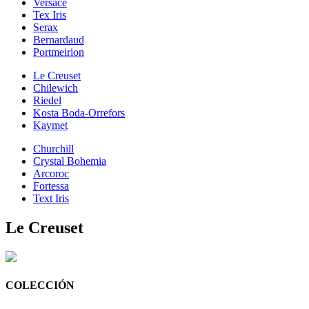
Versace
Tex Iris
Serax
Bernardaud
Portmeirion
Le Creuset
Chilewich
Riedel
Kosta Boda-Orrefors
Kaymet
Churchill
Crystal Bohemia
Arcoroc
Fortessa
Text Iris
Le Creuset
COLECCIÓN