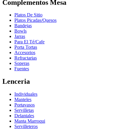
Complementos Mesa
Platos De Sitio
Platos Picadas/Quesos
Bandejas
Bowls
Jarras
Para El Té/Cafe
Porta Tortas
Accesorios
Refractarias
Soperas
Fuentes
Lenceria
Individuales
Manteles
Portavasos
Servilletas
Delantales
Manta Marroqui
Servilleteros