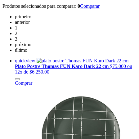
Produtos selecionados para comparar:
0
Comparar
primeiro
anterior
1
2
3
próximo
último
quickview
Plato Postre Thomas FUN Karo Dark 22 cm
$75.000
ou
12x de $6.250,00
Comprar