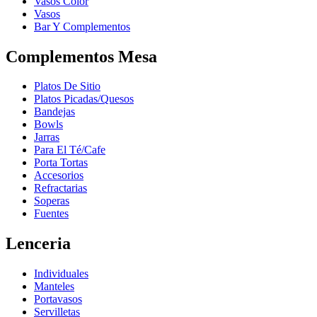
Vasos Color
Vasos
Bar Y Complementos
Complementos Mesa
Platos De Sitio
Platos Picadas/Quesos
Bandejas
Bowls
Jarras
Para El Té/Cafe
Porta Tortas
Accesorios
Refractarias
Soperas
Fuentes
Lenceria
Individuales
Manteles
Portavasos
Servilletas