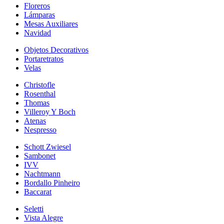
Floreros
Lámparas
Mesas Auxiliares
Navidad
Objetos Decorativos
Portaretratos
Velas
Christofle
Rosenthal
Thomas
Villeroy Y Boch
Atenas
Nespresso
Schott Zwiesel
Sambonet
IVV
Nachtmann
Bordallo Pinheiro
Baccarat
Seletti
Vista Alegre