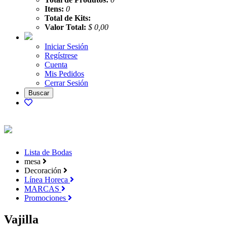
Itens:
0
Total de Kits:
Valor Total:
$ 0,00
Iniciar Sesión
Regístrese
Cuenta
Mis Pedidos
Cerrar Sesión
Lista de Bodas
mesa
Decoración
Línea Horeca
MARCAS
Promociones
Vajilla