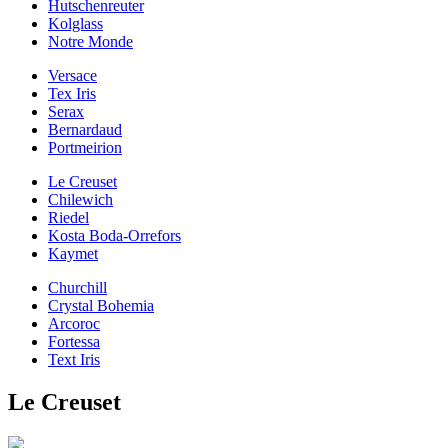
Hutschenreuter
Kolglass
Notre Monde
Versace
Tex Iris
Serax
Bernardaud
Portmeirion
Le Creuset
Chilewich
Riedel
Kosta Boda-Orrefors
Kaymet
Churchill
Crystal Bohemia
Arcoroc
Fortessa
Text Iris
Le Creuset