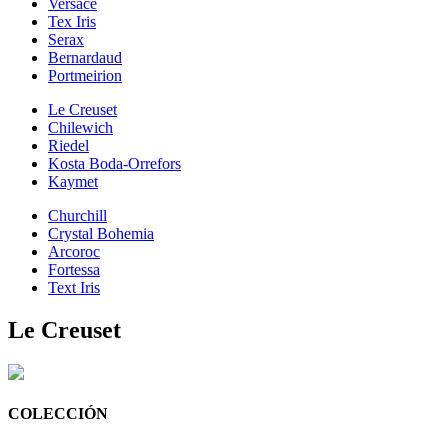
Versace
Tex Iris
Serax
Bernardaud
Portmeirion
Le Creuset
Chilewich
Riedel
Kosta Boda-Orrefors
Kaymet
Churchill
Crystal Bohemia
Arcoroc
Fortessa
Text Iris
Le Creuset
COLECCIÓN