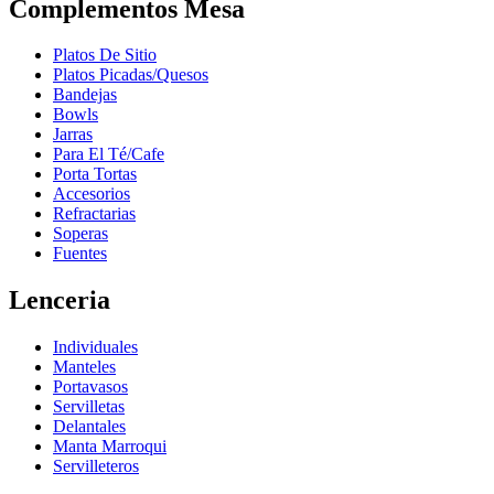
Complementos Mesa
Platos De Sitio
Platos Picadas/Quesos
Bandejas
Bowls
Jarras
Para El Té/Cafe
Porta Tortas
Accesorios
Refractarias
Soperas
Fuentes
Lenceria
Individuales
Manteles
Portavasos
Servilletas
Delantales
Manta Marroqui
Servilleteros