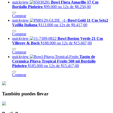
quickview
Bowl Flora Amarillo 17 Cm
Bordallo Pinheiro
$99.000
ou 12x de $8.250,00
Comprar
quickview
Bowl Gold 11 Cm Setx2
Vajilla Italiana
$113.000
ou 12x de $9.417,00
Comprar
quickview
Bowl Boston Verde 21 Cm
Villeroy & Boch
$188.000
ou 12x de $15.667,00
Comprar
quickview
Tazón de
Cerámica Pitaya Tropical Fruits 500 ml Bordallo
Pinheiro
$185.000
ou 12x de $15.417,00
Comprar
También puedes llevar