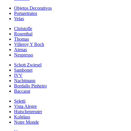
Objetos Decorativos
Portaretratos
Velas
Christofle
Rosenthal
Thomas
Villeroy Y Boch
Atenas
Nespresso
Schott Zwiesel
Sambonet
IVV
Nachtmann
Bordallo Pinheiro
Baccarat
Seletti
Vista Alegre
Hutschenreuter
Kolglass
Notre Monde