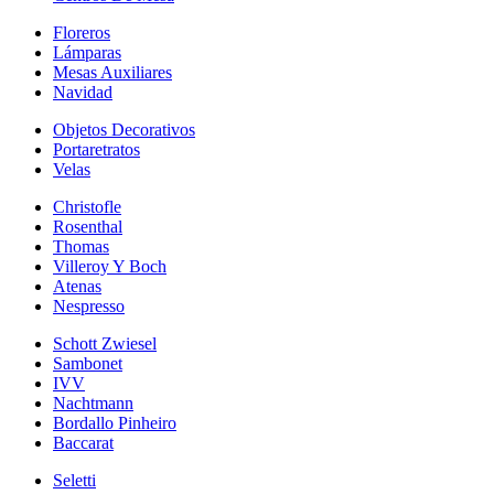
Floreros
Lámparas
Mesas Auxiliares
Navidad
Objetos Decorativos
Portaretratos
Velas
Christofle
Rosenthal
Thomas
Villeroy Y Boch
Atenas
Nespresso
Schott Zwiesel
Sambonet
IVV
Nachtmann
Bordallo Pinheiro
Baccarat
Seletti