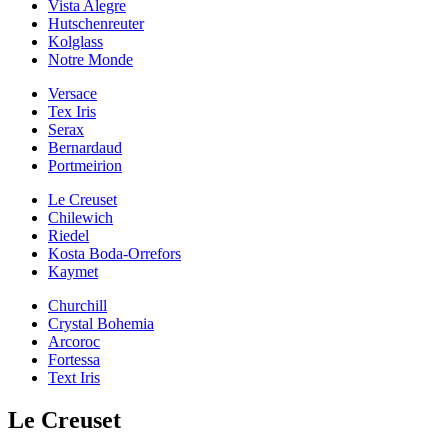
Vista Alegre
Hutschenreuter
Kolglass
Notre Monde
Versace
Tex Iris
Serax
Bernardaud
Portmeirion
Le Creuset
Chilewich
Riedel
Kosta Boda-Orrefors
Kaymet
Churchill
Crystal Bohemia
Arcoroc
Fortessa
Text Iris
Le Creuset