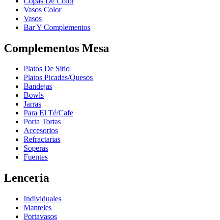
Copas De Color
Vasos Color
Vasos
Bar Y Complementos
Complementos Mesa
Platos De Sitio
Platos Picadas/Quesos
Bandejas
Bowls
Jarras
Para El Té/Cafe
Porta Tortas
Accesorios
Refractarias
Soperas
Fuentes
Lenceria
Individuales
Manteles
Portavasos