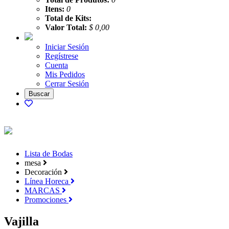
Itens:
0
Total de Kits:
Valor Total:
$ 0,00
Iniciar Sesión
Regístrese
Cuenta
Mis Pedidos
Cerrar Sesión
Lista de Bodas
mesa
Decoración
Línea Horeca
MARCAS
Promociones
Vajilla