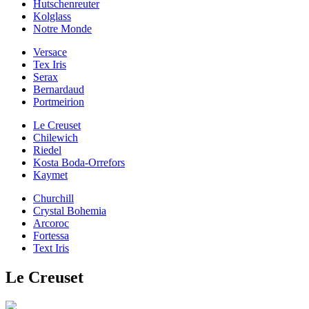
Hutschenreuter
Kolglass
Notre Monde
Versace
Tex Iris
Serax
Bernardaud
Portmeirion
Le Creuset
Chilewich
Riedel
Kosta Boda-Orrefors
Kaymet
Churchill
Crystal Bohemia
Arcoroc
Fortessa
Text Iris
Le Creuset