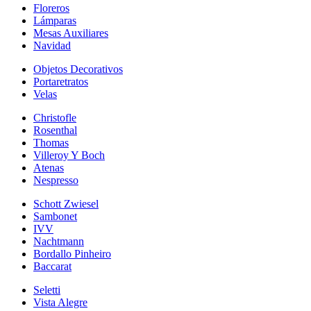
Floreros
Lámparas
Mesas Auxiliares
Navidad
Objetos Decorativos
Portaretratos
Velas
Christofle
Rosenthal
Thomas
Villeroy Y Boch
Atenas
Nespresso
Schott Zwiesel
Sambonet
IVV
Nachtmann
Bordallo Pinheiro
Baccarat
Seletti
Vista Alegre