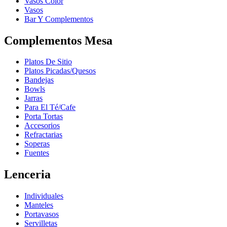
Vasos Color
Vasos
Bar Y Complementos
Complementos Mesa
Platos De Sitio
Platos Picadas/Quesos
Bandejas
Bowls
Jarras
Para El Té/Cafe
Porta Tortas
Accesorios
Refractarias
Soperas
Fuentes
Lenceria
Individuales
Manteles
Portavasos
Servilletas