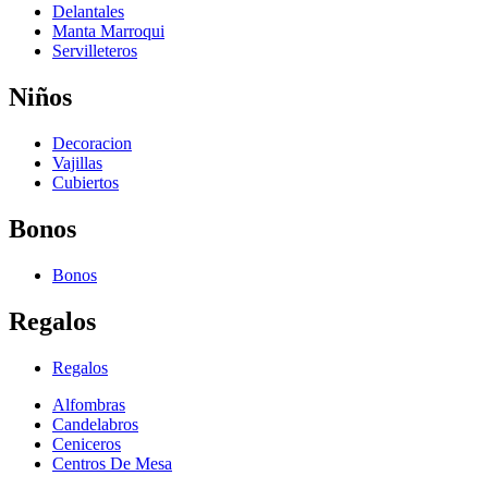
Delantales
Manta Marroqui
Servilleteros
Niños
Decoracion
Vajillas
Cubiertos
Bonos
Bonos
Regalos
Regalos
Alfombras
Candelabros
Ceniceros
Centros De Mesa