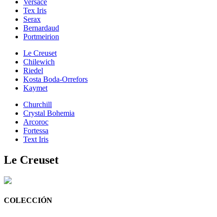
Versace
Tex Iris
Serax
Bernardaud
Portmeirion
Le Creuset
Chilewich
Riedel
Kosta Boda-Orrefors
Kaymet
Churchill
Crystal Bohemia
Arcoroc
Fortessa
Text Iris
Le Creuset
COLECCIÓN