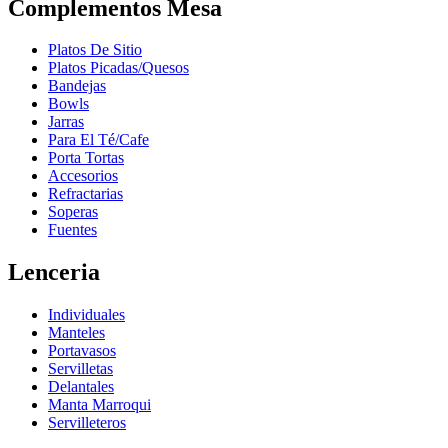
Complementos Mesa
Platos De Sitio
Platos Picadas/Quesos
Bandejas
Bowls
Jarras
Para El Té/Cafe
Porta Tortas
Accesorios
Refractarias
Soperas
Fuentes
Lenceria
Individuales
Manteles
Portavasos
Servilletas
Delantales
Manta Marroqui
Servilleteros