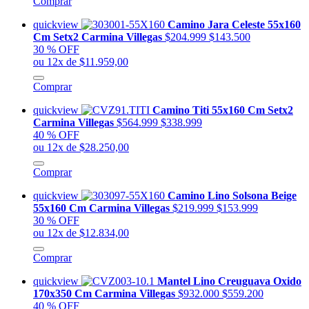
Comprar
quickview
Camino Jara Celeste 55x160
Cm Setx2 Carmina Villegas
$204.999
$143.500
30 % OFF
ou 12x de $11.959,00
Comprar
quickview
Camino Titi 55x160 Cm Setx2
Carmina Villegas
$564.999
$338.999
40 % OFF
ou 12x de $28.250,00
Comprar
quickview
Camino Lino Solsona Beige
55x160 Cm Carmina Villegas
$219.999
$153.999
30 % OFF
ou 12x de $12.834,00
Comprar
quickview
Mantel Lino Creuguava Oxido
170x350 Cm Carmina Villegas
$932.000
$559.200
40 % OFF