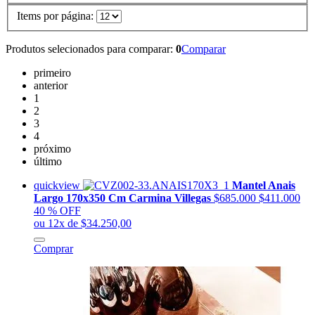
Items por página:
Produtos selecionados para comparar:
0
Comparar
primeiro
anterior
1
2
3
4
próximo
último
quickview
Mantel Anais
Largo 170x350 Cm Carmina Villegas
$685.000
$411.000
40 % OFF
ou 12x de $34.250,00
Comprar