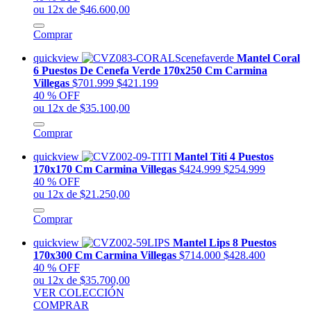
ou 12x de $46.600,00
Comprar
quickview
Mantel Coral
6 Puestos De Cenefa Verde 170x250 Cm Carmina
Villegas
$701.999
$421.199
40 % OFF
ou 12x de $35.100,00
Comprar
quickview
Mantel Titi 4 Puestos
170x170 Cm Carmina Villegas
$424.999
$254.999
40 % OFF
ou 12x de $21.250,00
Comprar
quickview
Mantel Lips 8 Puestos
170x300 Cm Carmina Villegas
$714.000
$428.400
40 % OFF
ou 12x de $35.700,00
VER COLECCIÓN
COMPRAR