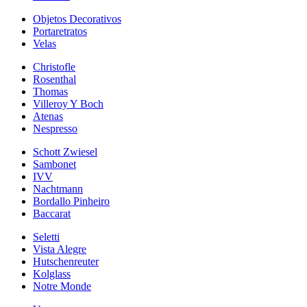
Objetos Decorativos
Portaretratos
Velas
Christofle
Rosenthal
Thomas
Villeroy Y Boch
Atenas
Nespresso
Schott Zwiesel
Sambonet
IVV
Nachtmann
Bordallo Pinheiro
Baccarat
Seletti
Vista Alegre
Hutschenreuter
Kolglass
Notre Monde