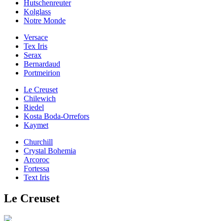
Hutschenreuter
Kolglass
Notre Monde
Versace
Tex Iris
Serax
Bernardaud
Portmeirion
Le Creuset
Chilewich
Riedel
Kosta Boda-Orrefors
Kaymet
Churchill
Crystal Bohemia
Arcoroc
Fortessa
Text Iris
Le Creuset