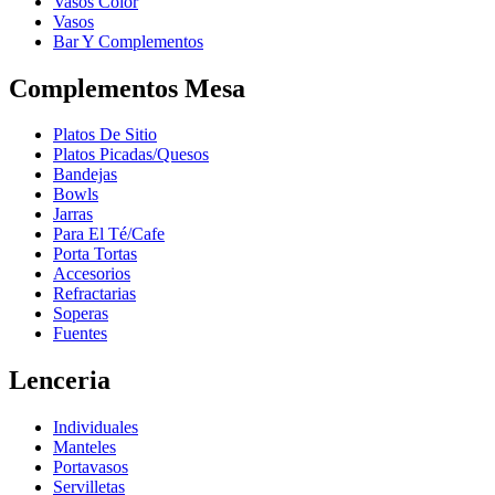
Vasos Color
Vasos
Bar Y Complementos
Complementos Mesa
Platos De Sitio
Platos Picadas/Quesos
Bandejas
Bowls
Jarras
Para El Té/Cafe
Porta Tortas
Accesorios
Refractarias
Soperas
Fuentes
Lenceria
Individuales
Manteles
Portavasos
Servilletas