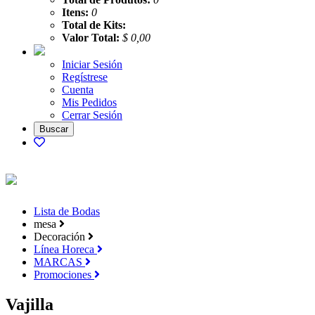
Itens:
0
Total de Kits:
Valor Total:
$ 0,00
Iniciar Sesión
Regístrese
Cuenta
Mis Pedidos
Cerrar Sesión
Lista de Bodas
mesa
Decoración
Línea Horeca
MARCAS
Promociones
Vajilla