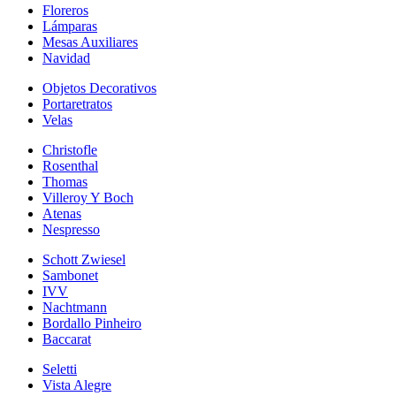
Floreros
Lámparas
Mesas Auxiliares
Navidad
Objetos Decorativos
Portaretratos
Velas
Christofle
Rosenthal
Thomas
Villeroy Y Boch
Atenas
Nespresso
Schott Zwiesel
Sambonet
IVV
Nachtmann
Bordallo Pinheiro
Baccarat
Seletti
Vista Alegre