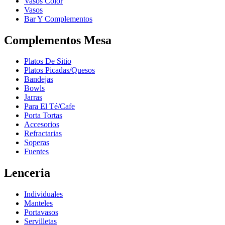
Vasos Color
Vasos
Bar Y Complementos
Complementos Mesa
Platos De Sitio
Platos Picadas/Quesos
Bandejas
Bowls
Jarras
Para El Té/Cafe
Porta Tortas
Accesorios
Refractarias
Soperas
Fuentes
Lenceria
Individuales
Manteles
Portavasos
Servilletas