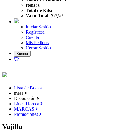
Itens:
0
Total de Kits:
Valor Total:
$ 0,00
Iniciar Sesión
Regístrese
Cuenta
Mis Pedidos
Cerrar Sesión
Lista de Bodas
mesa
Decoración
Línea Horeca
MARCAS
Promociones
Vajilla