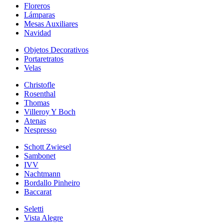
Floreros
Lámparas
Mesas Auxiliares
Navidad
Objetos Decorativos
Portaretratos
Velas
Christofle
Rosenthal
Thomas
Villeroy Y Boch
Atenas
Nespresso
Schott Zwiesel
Sambonet
IVV
Nachtmann
Bordallo Pinheiro
Baccarat
Seletti
Vista Alegre