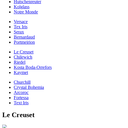
Hutschenreuter
Kolglass
Notre Monde
Versace
Tex Iris
Serax
Bernardaud
Portmeirion
Le Creuset
Chilewich
Riedel
Kosta Boda-Orrefors
Kaymet
Churchill
Crystal Bohemia
Arcoroc
Fortessa
Text Iris
Le Creuset