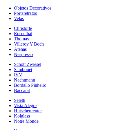
Objetos Decorativos
Portaretratos
Velas
Christofle
Rosenthal
Thomas
Villeroy Y Boch
Atenas
Nespresso
Schott Zwiesel
Sambonet
IVV
Nachtmann
Bordallo Pinheiro
Baccarat
Seletti
Vista Alegre
Hutschenreuter
Kolglass
Notre Monde