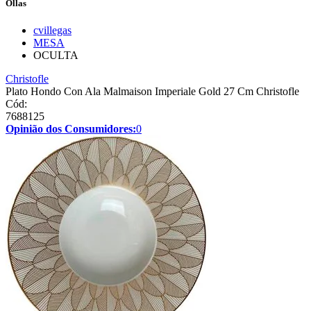
Ollas
cvillegas
MESA
OCULTA
Christofle
Plato Hondo Con Ala Malmaison Imperiale Gold 27 Cm Christofle
Cód:
7688125
Opinião dos Consumidores:
0