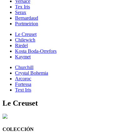
Versace
Tex Iris
Serax
Bernardaud
Portmeirion
Le Creuset
Chilewich
Riedel
Kosta Boda-Orrefors
Kaymet
Churchill
Crystal Bohemia
Arcoroc
Fortessa
Text Iris
Le Creuset
COLECCIÓN