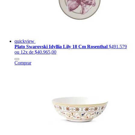
quickview
Plato Swarovski Idyllia Lily 18 Cm Rosenthal
$491.579
ou 12x de $40.965,00
Comprar