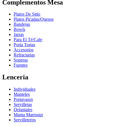
Complementos Mesa
Platos De Sitio
Platos Picadas/Quesos
Bandejas
Bowls
Jarras
Para El Té/Cafe
Porta Tortas
Accesorios
Refractarias
Soperas
Fuentes
Lenceria
Individuales
Manteles
Portavasos
Servilletas
Delantales
Manta Marroqui
Servilleteros