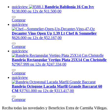
quickview
Bandeja Babilonia 16 Cm Ivv
$138.000
ou 12x de $11.500,00
Comprar
quickview
Decanter Vino Open Up 1.39 Lt Chef & Sommelier
$626.000
ou 12x de $52.167,00
Comprar
quickview
Bandeja Rectangular Vertigo Plata 25X14 Cm Christofle
$2'967.999
ou 12x de $247.334,00
Comprar
quickview
Bandeja Octogone Lacada Marfil Grande Baccarat 60
CM
$3'761.000
ou 12x de $313.417,00
Comprar
Reciba todas las novedades y Beneficios Extra de Carmiña Villegas.