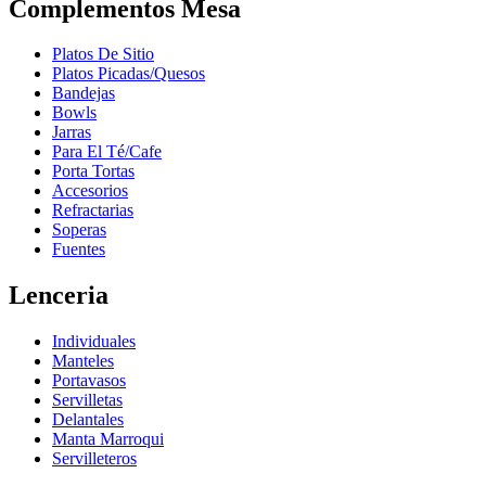
Complementos Mesa
Platos De Sitio
Platos Picadas/Quesos
Bandejas
Bowls
Jarras
Para El Té/Cafe
Porta Tortas
Accesorios
Refractarias
Soperas
Fuentes
Lenceria
Individuales
Manteles
Portavasos
Servilletas
Delantales
Manta Marroqui
Servilleteros