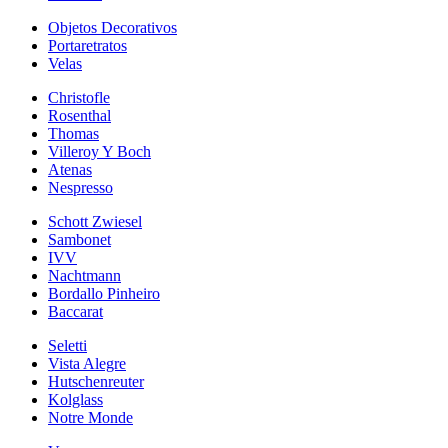
Objetos Decorativos
Portaretratos
Velas
Christofle
Rosenthal
Thomas
Villeroy Y Boch
Atenas
Nespresso
Schott Zwiesel
Sambonet
IVV
Nachtmann
Bordallo Pinheiro
Baccarat
Seletti
Vista Alegre
Hutschenreuter
Kolglass
Notre Monde