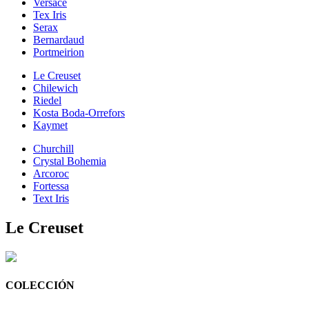
Versace
Tex Iris
Serax
Bernardaud
Portmeirion
Le Creuset
Chilewich
Riedel
Kosta Boda-Orrefors
Kaymet
Churchill
Crystal Bohemia
Arcoroc
Fortessa
Text Iris
Le Creuset
COLECCIÓN