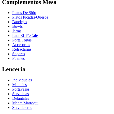
Complementos Mesa
Platos De Sitio
Platos Picadas/Quesos
Bandejas
Bowls
Jarras
Para El Té/Cafe
Porta Tortas
Accesorios
Refractarias
Soperas
Fuentes
Lenceria
Individuales
Manteles
Portavasos
Servilletas
Delantales
Manta Marroqui
Servilleteros