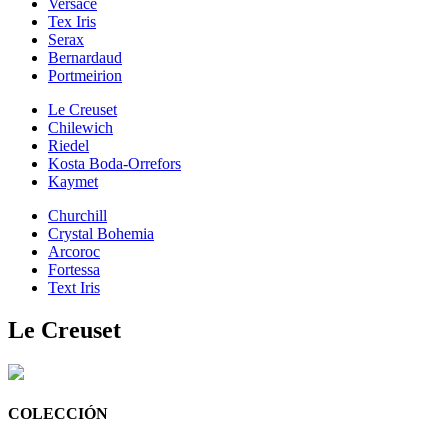
Versace
Tex Iris
Serax
Bernardaud
Portmeirion
Le Creuset
Chilewich
Riedel
Kosta Boda-Orrefors
Kaymet
Churchill
Crystal Bohemia
Arcoroc
Fortessa
Text Iris
Le Creuset
COLECCIÓN