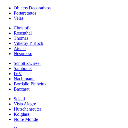
Objetos Decorativos
Portaretratos
Velas
Christofle
Rosenthal
Thomas
Villeroy Y Boch
Atenas
Nespresso
Schott Zwiesel
Sambonet
IVV
Nachtmann
Bordallo Pinheiro
Baccarat
Seletti
Vista Alegre
Hutschenreuter
Kolglass
Notre Monde