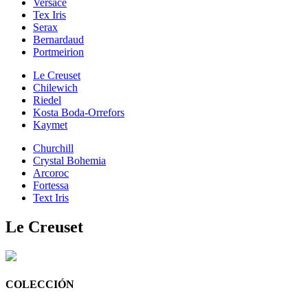
Versace
Tex Iris
Serax
Bernardaud
Portmeirion
Le Creuset
Chilewich
Riedel
Kosta Boda-Orrefors
Kaymet
Churchill
Crystal Bohemia
Arcoroc
Fortessa
Text Iris
Le Creuset
COLECCIÓN