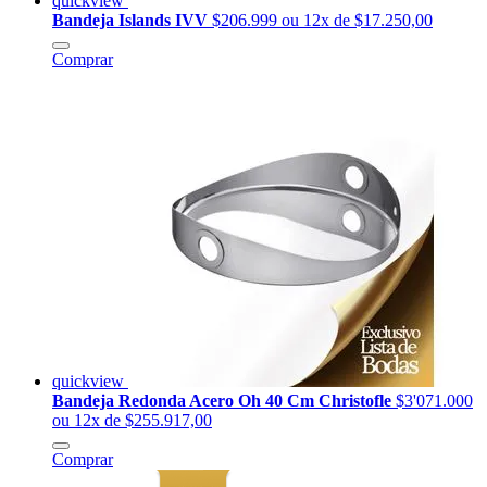
quickview
Bandeja Islands IVV
$206.999
ou 12x de $17.250,00
Comprar
quickview
Bandeja Redonda Acero Oh 40 Cm Christofle
$3'071.000
ou 12x de $255.917,00
Comprar