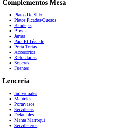
Complementos Mesa
Platos De Sitio
Platos Picadas/Quesos
Bandejas
Bowls
Jarras
Para El Té/Cafe
Porta Tortas
Accesorios
Refractarias
Soperas
Fuentes
Lenceria
Individuales
Manteles
Portavasos
Servilletas
Delantales
Manta Marroqui
Servilleteros