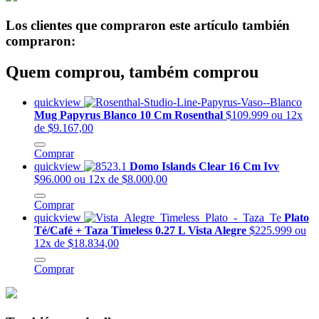
Los clientes que compraron este artículo también
compraron:
Quem comprou, também comprou
quickview
Mug Papyrus Blanco 10 Cm Rosenthal
$109.999
ou 12x
de $9.167,00
Comprar
quickview
Domo Islands Clear 16 Cm Ivv
$96.000
ou 12x de $8.000,00
Comprar
quickview
Plato
Té/Café + Taza Timeless 0.27 L Vista Alegre
$225.999
ou
12x de $18.834,00
Comprar