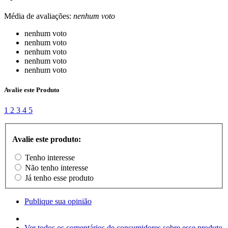
Média de avaliações:
nenhum voto
nenhum voto
nenhum voto
nenhum voto
nenhum voto
nenhum voto
Avalie este Produto
1
2
3
4
5
Avalie este produto:
Tenho interesse
Não tenho interesse
Já tenho esse produto
Publique sua opinião
Ver todos os comentários de consumidores sobre esse produto