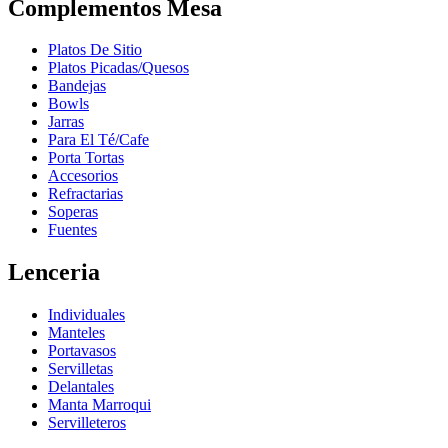
Complementos Mesa
Platos De Sitio
Platos Picadas/Quesos
Bandejas
Bowls
Jarras
Para El Té/Cafe
Porta Tortas
Accesorios
Refractarias
Soperas
Fuentes
Lenceria
Individuales
Manteles
Portavasos
Servilletas
Delantales
Manta Marroqui
Servilleteros