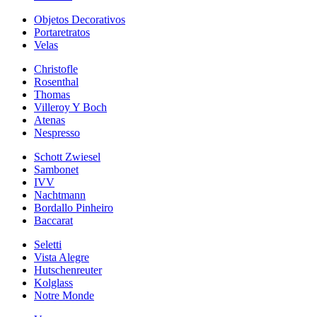
Objetos Decorativos
Portaretratos
Velas
Christofle
Rosenthal
Thomas
Villeroy Y Boch
Atenas
Nespresso
Schott Zwiesel
Sambonet
IVV
Nachtmann
Bordallo Pinheiro
Baccarat
Seletti
Vista Alegre
Hutschenreuter
Kolglass
Notre Monde