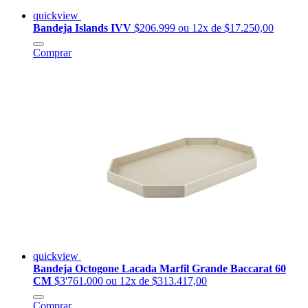
quickview
Bandeja Islands IVV
$206.999
ou 12x de $17.250,00
Comprar
quickview
Bandeja Octogone Lacada Marfil Grande Baccarat 60
CM
$3'761.000
ou 12x de $313.417,00
Comprar