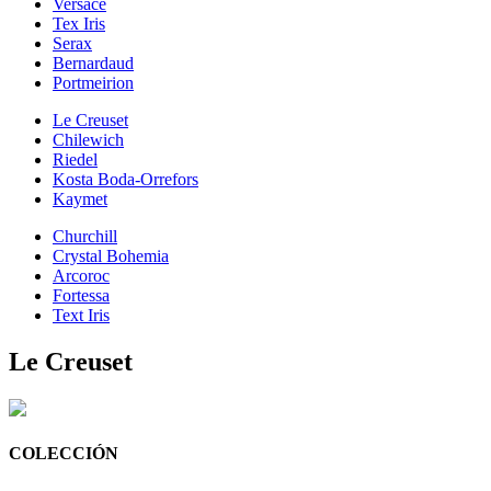
Versace
Tex Iris
Serax
Bernardaud
Portmeirion
Le Creuset
Chilewich
Riedel
Kosta Boda-Orrefors
Kaymet
Churchill
Crystal Bohemia
Arcoroc
Fortessa
Text Iris
Le Creuset
COLECCIÓN