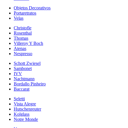
Objetos Decorativos
Portaretratos
Velas
Christofle
Rosenthal
Thomas
Villeroy Y Boch
Atenas
Nespresso
Schott Zwiesel
Sambonet
IVV
Nachtmann
Bordallo Pinheiro
Baccarat
Seletti
Vista Alegre
Hutschenreuter
Kolglass
Notre Monde