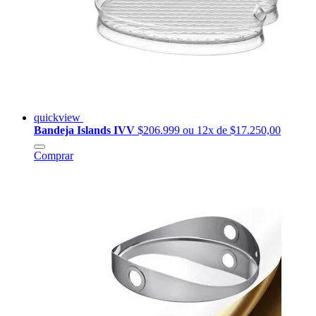
quickview
Bandeja Islands IVV
$206.999
ou 12x de $17.250,00
Comprar