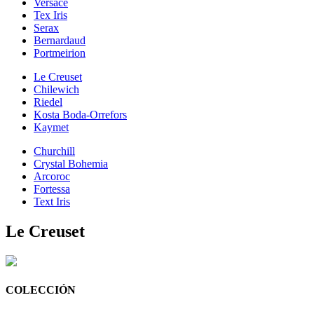
Versace
Tex Iris
Serax
Bernardaud
Portmeirion
Le Creuset
Chilewich
Riedel
Kosta Boda-Orrefors
Kaymet
Churchill
Crystal Bohemia
Arcoroc
Fortessa
Text Iris
Le Creuset
COLECCIÓN