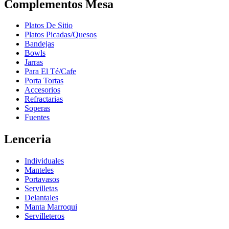
Complementos Mesa
Platos De Sitio
Platos Picadas/Quesos
Bandejas
Bowls
Jarras
Para El Té/Cafe
Porta Tortas
Accesorios
Refractarias
Soperas
Fuentes
Lenceria
Individuales
Manteles
Portavasos
Servilletas
Delantales
Manta Marroqui
Servilleteros