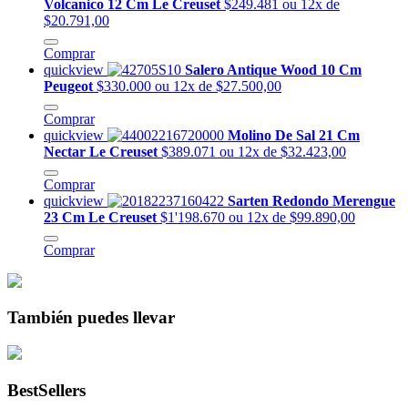
Volcanico 12 Cm Le Creuset
$249.481
ou 12x de
$20.791,00
Comprar
quickview
Salero Antique Wood 10 Cm
Peugeot
$330.000
ou 12x de $27.500,00
Comprar
quickview
Molino De Sal 21 Cm
Nectar Le Creuset
$389.071
ou 12x de $32.423,00
Comprar
quickview
Sarten Redondo Merengue
23 Cm Le Creuset
$1'198.670
ou 12x de $99.890,00
Comprar
También puedes llevar
BestSellers