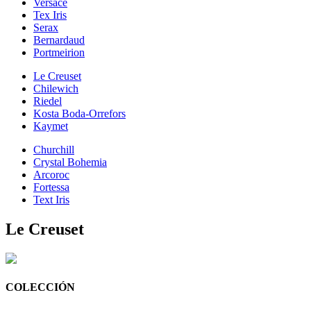
Versace
Tex Iris
Serax
Bernardaud
Portmeirion
Le Creuset
Chilewich
Riedel
Kosta Boda-Orrefors
Kaymet
Churchill
Crystal Bohemia
Arcoroc
Fortessa
Text Iris
Le Creuset
COLECCIÓN