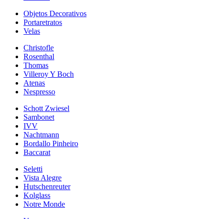
Objetos Decorativos
Portaretratos
Velas
Christofle
Rosenthal
Thomas
Villeroy Y Boch
Atenas
Nespresso
Schott Zwiesel
Sambonet
IVV
Nachtmann
Bordallo Pinheiro
Baccarat
Seletti
Vista Alegre
Hutschenreuter
Kolglass
Notre Monde