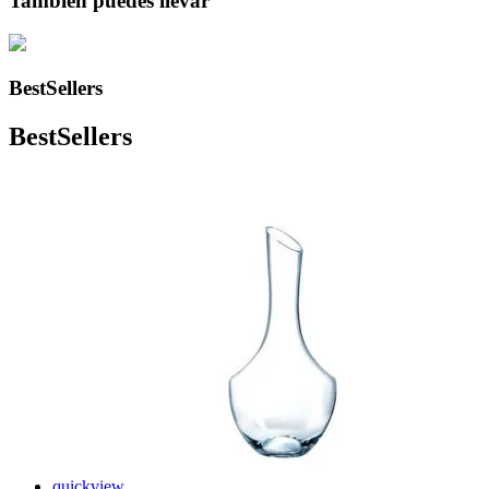
También puedes llevar
BestSellers
BestSellers
quickview