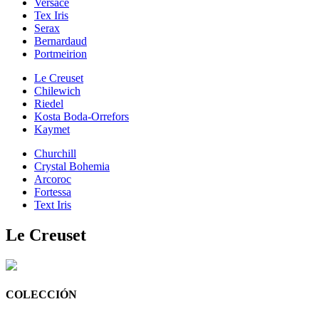
Versace
Tex Iris
Serax
Bernardaud
Portmeirion
Le Creuset
Chilewich
Riedel
Kosta Boda-Orrefors
Kaymet
Churchill
Crystal Bohemia
Arcoroc
Fortessa
Text Iris
Le Creuset
COLECCIÓN