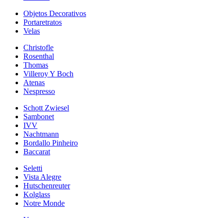
Objetos Decorativos
Portaretratos
Velas
Christofle
Rosenthal
Thomas
Villeroy Y Boch
Atenas
Nespresso
Schott Zwiesel
Sambonet
IVV
Nachtmann
Bordallo Pinheiro
Baccarat
Seletti
Vista Alegre
Hutschenreuter
Kolglass
Notre Monde