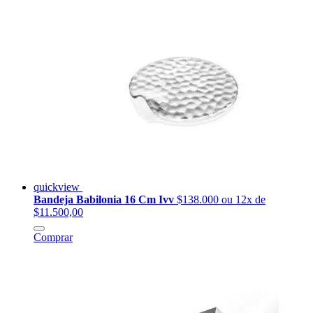
quickview
Bandeja Babilonia 16 Cm Ivv
$138.000
ou 12x de
$11.500,00
Comprar