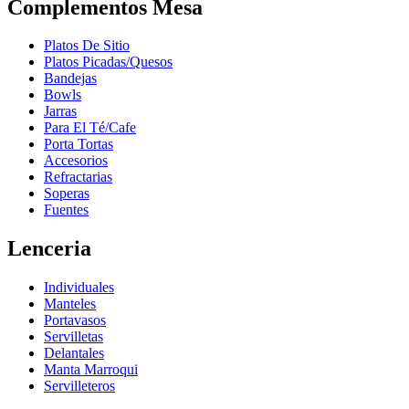
Complementos Mesa
Platos De Sitio
Platos Picadas/Quesos
Bandejas
Bowls
Jarras
Para El Té/Cafe
Porta Tortas
Accesorios
Refractarias
Soperas
Fuentes
Lenceria
Individuales
Manteles
Portavasos
Servilletas
Delantales
Manta Marroqui
Servilleteros