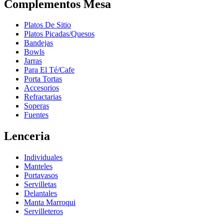
Complementos Mesa
Platos De Sitio
Platos Picadas/Quesos
Bandejas
Bowls
Jarras
Para El Té/Cafe
Porta Tortas
Accesorios
Refractarias
Soperas
Fuentes
Lenceria
Individuales
Manteles
Portavasos
Servilletas
Delantales
Manta Marroqui
Servilleteros