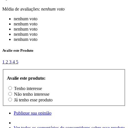
Média de avaliações:
nenhum voto
nenhum voto
nenhum voto
nenhum voto
nenhum voto
nenhum voto
Avalie este Produto
1
2
3
4
5
Avalie este produto:
Tenho interesse
Não tenho interesse
Já tenho esse produto
Publique sua opinião
Ver todos os comentários de consumidores sobre esse produto