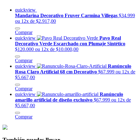
quickview
Mandarina Decorativo Fruver Carmina Villegas
$34.999
ou 12x de $2.917,00
Comprar
quickview
Pavo Real
Decorativo Verde Escarchado con Plumaje Sintético
$120.000
ou 12x de $10.000,00
Comprar
quickview
Ranúnculo
Rosa Claro Artificial 68 cm Decorativo
$67.999
ou 12x de
$5.667,00
Comprar
quickview
Ranúnculo
amarillo artificial de diseño exclusivo
$67.999
ou 12x de
$5.667,00
Comprar
También puedes llevar