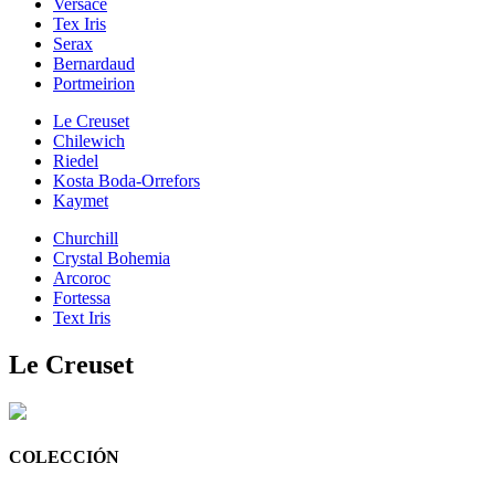
Versace
Tex Iris
Serax
Bernardaud
Portmeirion
Le Creuset
Chilewich
Riedel
Kosta Boda-Orrefors
Kaymet
Churchill
Crystal Bohemia
Arcoroc
Fortessa
Text Iris
Le Creuset
COLECCIÓN