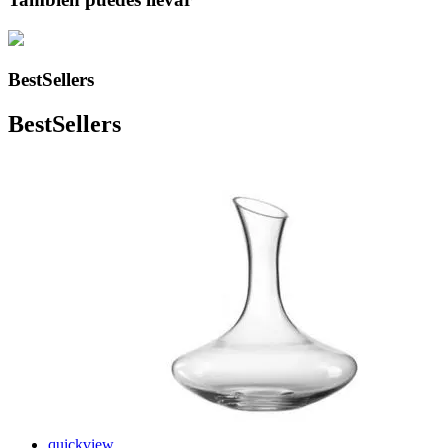
BestSellers
BestSellers
quickview