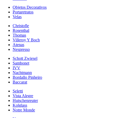
Objetos Decorativos
Portaretratos
Velas
Christofle
Rosenthal
Thomas
Villeroy Y Boch
Atenas
Nespresso
Schott Zwiesel
Sambonet
IVV
Nachtmann
Bordallo Pinheiro
Baccarat
Seletti
Vista Alegre
Hutschenreuter
Kolglass
Notre Monde