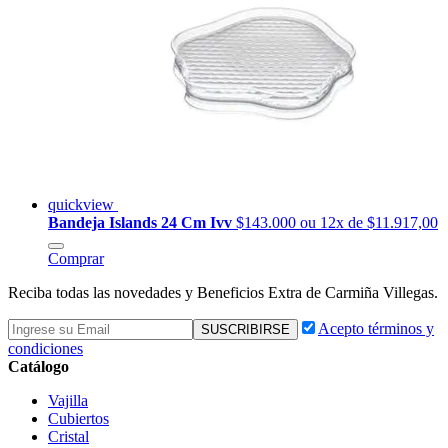
quickview
Bandeja Islands 24 Cm Ivv
$143.000
ou 12x de $11.917,00
Comprar
Reciba todas las novedades y Beneficios Extra de Carmiña Villegas.
Acepto términos y
condiciones
Catálogo
Vajilla
Cubiertos
Cristal