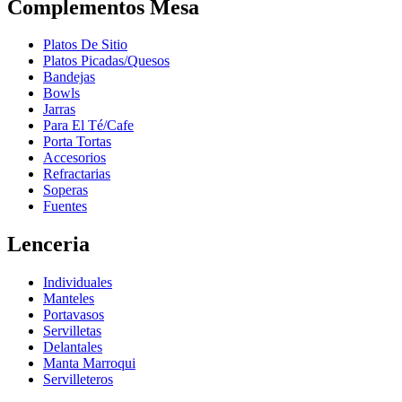
Complementos Mesa
Platos De Sitio
Platos Picadas/Quesos
Bandejas
Bowls
Jarras
Para El Té/Cafe
Porta Tortas
Accesorios
Refractarias
Soperas
Fuentes
Lenceria
Individuales
Manteles
Portavasos
Servilletas
Delantales
Manta Marroqui
Servilleteros