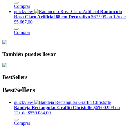
Comprar
quickview
Ranúnculo
Rosa Claro Artificial 68 cm Decorativo
$67.999
ou 12x de
$5.667,00
Comprar
También puedes llevar
BestSellers
BestSellers
quickview
Bandeja Rectangular Graffiti Christofle
$6'600.999
ou
12x de $550.084,00
Comprar