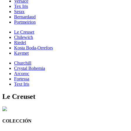
Versace
Tex Iris
Serax
Bernardaud
Portmeirion
Le Creuset
Chilewich
Riedel
Kosta Boda-Orrefors
Kaymet
Churchill
Crystal Bohemia
Arcoroc
Fortessa
Text Iris
Le Creuset
COLECCIÓN