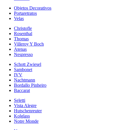
Objetos Decorativos
Portaretratos
Velas
Christofle
Rosenthal
Thomas
Villeroy Y Boch
Atenas
Nespresso
Schott Zwiesel
Sambonet
IVV
Nachtmann
Bordallo Pinheiro
Baccarat
Seletti
Vista Alegre
Hutschenreuter
Kolglass
Notre Monde