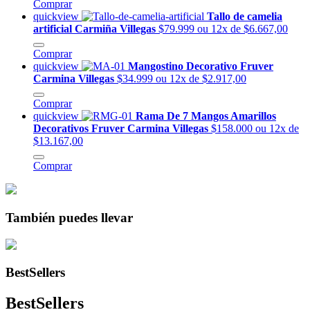
Comprar
quickview
Tallo de camelia
artificial Carmiña Villegas
$79.999
ou 12x de $6.667,00
Comprar
quickview
Mangostino Decorativo Fruver
Carmina Villegas
$34.999
ou 12x de $2.917,00
Comprar
quickview
Rama De 7 Mangos Amarillos
Decorativos Fruver Carmina Villegas
$158.000
ou 12x de
$13.167,00
Comprar
También puedes llevar
BestSellers
BestSellers