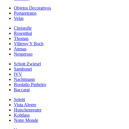
Objetos Decorativos
Portaretratos
Velas
Christofle
Rosenthal
Thomas
Villeroy Y Boch
Atenas
Nespresso
Schott Zwiesel
Sambonet
IVV
Nachtmann
Bordallo Pinheiro
Baccarat
Seletti
Vista Alegre
Hutschenreuter
Kolglass
Notre Monde