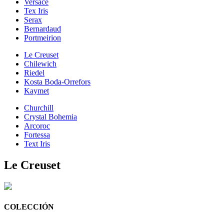
Versace
Tex Iris
Serax
Bernardaud
Portmeirion
Le Creuset
Chilewich
Riedel
Kosta Boda-Orrefors
Kaymet
Churchill
Crystal Bohemia
Arcoroc
Fortessa
Text Iris
Le Creuset
COLECCIÓN