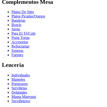
Complementos Mesa
Platos De Sitio
Platos Picadas/Quesos
Bandejas
Bowls
Jarras
Para El Té/Cafe
Porta Tortas
Accesorios
Refractarias
Soperas
Fuentes
Lenceria
Individuales
Manteles
Portavasos
Servilletas
Delantales
Manta Marroqui
Servilleteros