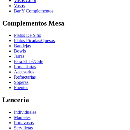
Vasos Color
Vasos
Bar Y Complementos
Complementos Mesa
Platos De Sitio
Platos Picadas/Quesos
Bandejas
Bowls
Jarras
Para El Té/Cafe
Porta Tortas
Accesorios
Refractarias
Soperas
Fuentes
Lenceria
Individuales
Manteles
Portavasos
Servilletas