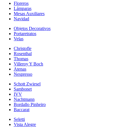
Floreros
Lámparas
Mesas Auxiliares
Navidad
Objetos Decorativos
Portaretratos
Velas
Christofle
Rosenthal
Thomas
Villeroy Y Boch
Atenas
Nespresso
Schott Zwiesel
Sambonet
IVV
Nachtmann
Bordallo Pinheiro
Baccarat
Seletti
Vista Alegre