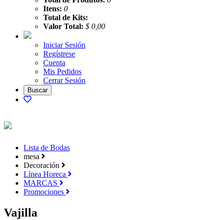
Itens:
0
Total de Kits:
Valor Total:
$ 0,00
Iniciar Sesión
Regístrese
Cuenta
Mis Pedidos
Cerrar Sesión
Lista de Bodas
mesa
Decoración
Línea Horeca
MARCAS
Promociones
Vajilla