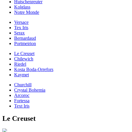
Hutschenreuter
Kolglass
Notre Monde
Versace
Tex Iris
Serax
Bernardaud
Portmeirion
Le Creuset
Chilewich
Riedel
Kosta Boda-Orrefors
Kaymet
Churchill
Crystal Bohemia
Arcoroc
Fortessa
Text Iris
Le Creuset