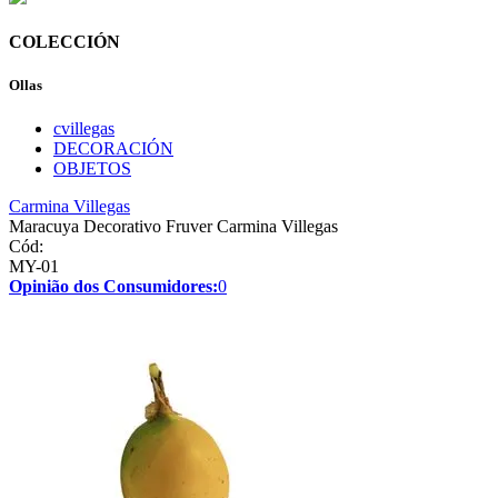
COLECCIÓN
Ollas
cvillegas
DECORACIÓN
OBJETOS
Carmina Villegas
Maracuya Decorativo Fruver Carmina Villegas
Cód:
MY-01
Opinião dos Consumidores:
0