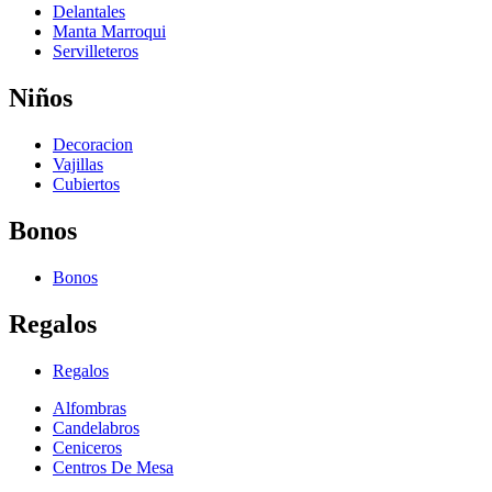
Delantales
Manta Marroqui
Servilleteros
Niños
Decoracion
Vajillas
Cubiertos
Bonos
Bonos
Regalos
Regalos
Alfombras
Candelabros
Ceniceros
Centros De Mesa