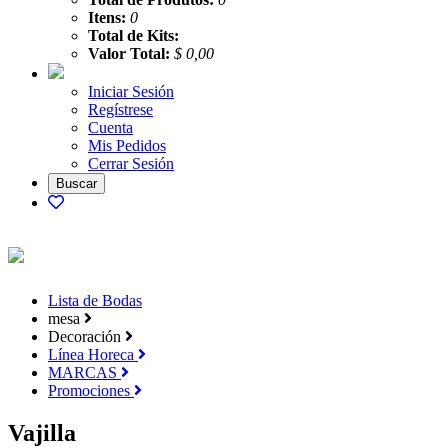
Itens:
0
Total de Kits:
Valor Total:
$ 0,00
Iniciar Sesión
Regístrese
Cuenta
Mis Pedidos
Cerrar Sesión
Lista de Bodas
mesa
Decoración
Línea Horeca
MARCAS
Promociones
Vajilla