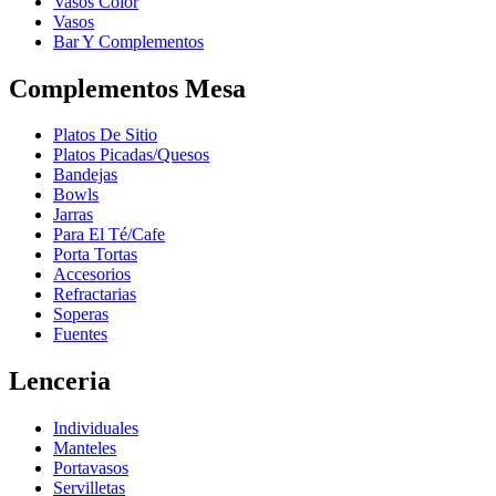
Vasos Color
Vasos
Bar Y Complementos
Complementos Mesa
Platos De Sitio
Platos Picadas/Quesos
Bandejas
Bowls
Jarras
Para El Té/Cafe
Porta Tortas
Accesorios
Refractarias
Soperas
Fuentes
Lenceria
Individuales
Manteles
Portavasos
Servilletas