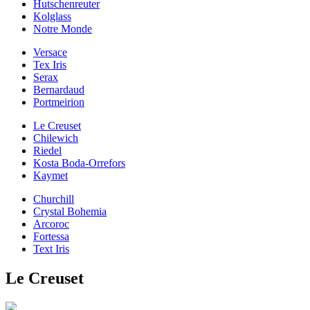
Hutschenreuter
Kolglass
Notre Monde
Versace
Tex Iris
Serax
Bernardaud
Portmeirion
Le Creuset
Chilewich
Riedel
Kosta Boda-Orrefors
Kaymet
Churchill
Crystal Bohemia
Arcoroc
Fortessa
Text Iris
Le Creuset