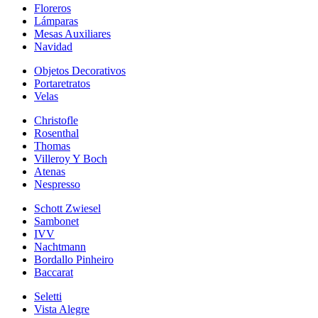
Floreros
Lámparas
Mesas Auxiliares
Navidad
Objetos Decorativos
Portaretratos
Velas
Christofle
Rosenthal
Thomas
Villeroy Y Boch
Atenas
Nespresso
Schott Zwiesel
Sambonet
IVV
Nachtmann
Bordallo Pinheiro
Baccarat
Seletti
Vista Alegre