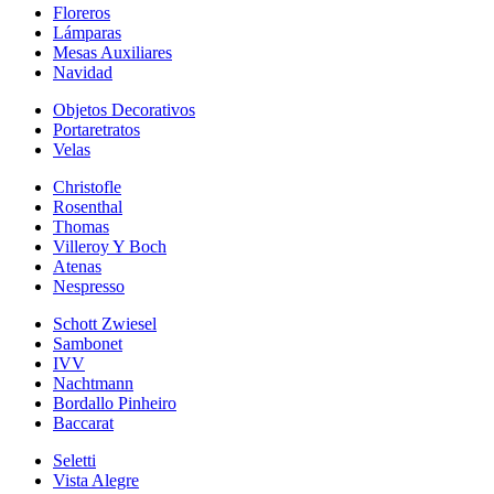
Floreros
Lámparas
Mesas Auxiliares
Navidad
Objetos Decorativos
Portaretratos
Velas
Christofle
Rosenthal
Thomas
Villeroy Y Boch
Atenas
Nespresso
Schott Zwiesel
Sambonet
IVV
Nachtmann
Bordallo Pinheiro
Baccarat
Seletti
Vista Alegre