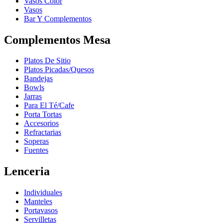
Vasos Color
Vasos
Bar Y Complementos
Complementos Mesa
Platos De Sitio
Platos Picadas/Quesos
Bandejas
Bowls
Jarras
Para El Té/Cafe
Porta Tortas
Accesorios
Refractarias
Soperas
Fuentes
Lenceria
Individuales
Manteles
Portavasos
Servilletas