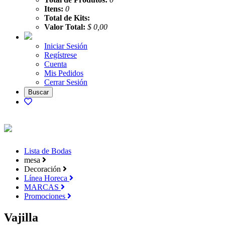
Itens:
0
Total de Kits:
Valor Total:
$ 0,00
Iniciar Sesión
Regístrese
Cuenta
Mis Pedidos
Cerrar Sesión
Lista de Bodas
mesa
Decoración
Línea Horeca
MARCAS
Promociones
Vajilla