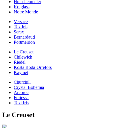
Hutschenreuter
Kolglass
Notre Monde
Versace
Tex Iris
Serax
Bernardaud
Portmeirion
Le Creuset
Chilewich
Riedel
Kosta Boda-Orrefors
Kaymet
Churchill
Crystal Bohemia
Arcoroc
Fortessa
Text Iris
Le Creuset