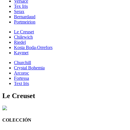
Versace
Tex Iris
Serax
Bernardaud
Portmeirion
Le Creuset
Chilewich
Riedel
Kosta Boda-Orrefors
Kaymet
Churchill
Crystal Bohemia
Arcoroc
Fortessa
Text Iris
Le Creuset
COLECCIÓN