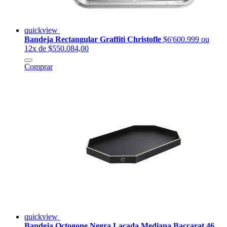
quickview
Bandeja Rectangular Graffiti Christofle
$6'600.999
ou
12x de $550.084,00
Comprar
quickview
Bandeja Octogone Negra Lacada Mediana Baccarat 46