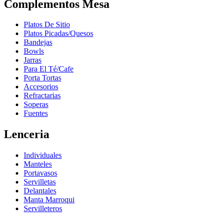
Complementos Mesa
Platos De Sitio
Platos Picadas/Quesos
Bandejas
Bowls
Jarras
Para El Té/Cafe
Porta Tortas
Accesorios
Refractarias
Soperas
Fuentes
Lenceria
Individuales
Manteles
Portavasos
Servilletas
Delantales
Manta Marroqui
Servilleteros