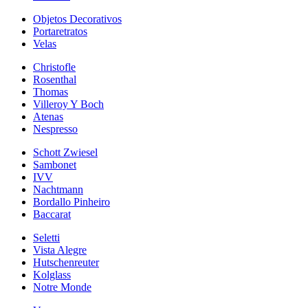
Objetos Decorativos
Portaretratos
Velas
Christofle
Rosenthal
Thomas
Villeroy Y Boch
Atenas
Nespresso
Schott Zwiesel
Sambonet
IVV
Nachtmann
Bordallo Pinheiro
Baccarat
Seletti
Vista Alegre
Hutschenreuter
Kolglass
Notre Monde