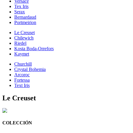
Versace
Tex Iris
Serax
Bernardaud
Portmeirion
Le Creuset
Chilewich
Riedel
Kosta Boda-Orrefors
Kaymet
Churchill
Crystal Bohemia
Arcoroc
Fortessa
Text Iris
Le Creuset
COLECCIÓN