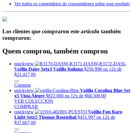
Ver todos os comentários de consumidores sobre esse produto
Los clientes que compraron este artículo también
compraron:
Quem comprou, também comprou
quickview
Vajilla Daisy Setx3 Vajilla Italiana
$256.998
ou 12x de
$21.417,00
Comprar
quickview
Vajilla Coralina Blue Set
x5 Vista Alegre
$822.000
ou 12x de $68.500,00
VER COLECCIÓN
COMPRAR
quickview
Vajilla Fun Karo
Light Setx5 Thomas Rosenthal
$451.997
ou 12x de
$37.667,00