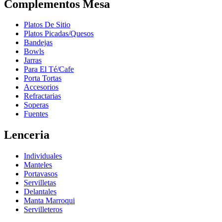
Complementos Mesa
Platos De Sitio
Platos Picadas/Quesos
Bandejas
Bowls
Jarras
Para El Té/Cafe
Porta Tortas
Accesorios
Refractarias
Soperas
Fuentes
Lenceria
Individuales
Manteles
Portavasos
Servilletas
Delantales
Manta Marroqui
Servilleteros