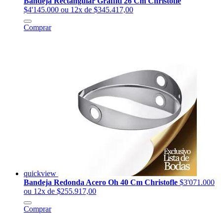
Bandeja Rectangular Graffiti 26 Cm Christofle
$4'145.000
ou 12x de $345.417,00
Comprar
quickview
Bandeja Redonda Acero Oh 40 Cm Christofle
$3'071.000
ou 12x de $255.917,00
Comprar