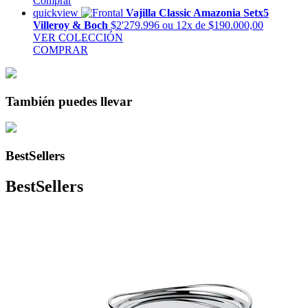
Comprar
quickview
Vajilla Classic Amazonia Setx5
Villeroy & Boch
$2'279.996
ou 12x de $190.000,00
VER COLECCIÓN
COMPRAR
También puedes llevar
BestSellers
BestSellers