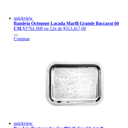
quickview
Bandeja Octogone Lacada Marfil Grande Baccarat 60
CM
$3'761.000
ou 12x de $313.417,00
Comprar
quickview