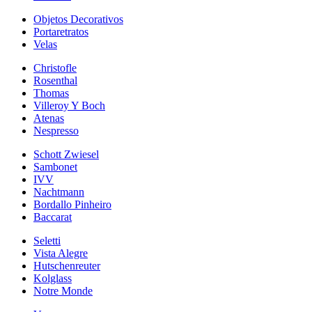
Objetos Decorativos
Portaretratos
Velas
Christofle
Rosenthal
Thomas
Villeroy Y Boch
Atenas
Nespresso
Schott Zwiesel
Sambonet
IVV
Nachtmann
Bordallo Pinheiro
Baccarat
Seletti
Vista Alegre
Hutschenreuter
Kolglass
Notre Monde