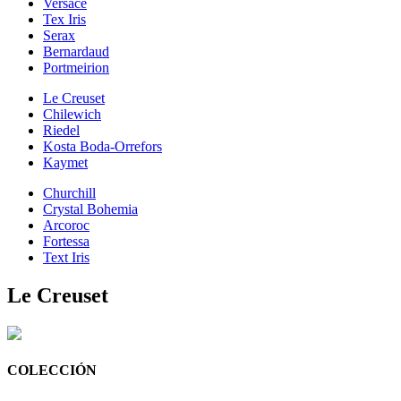
Versace
Tex Iris
Serax
Bernardaud
Portmeirion
Le Creuset
Chilewich
Riedel
Kosta Boda-Orrefors
Kaymet
Churchill
Crystal Bohemia
Arcoroc
Fortessa
Text Iris
Le Creuset
COLECCIÓN