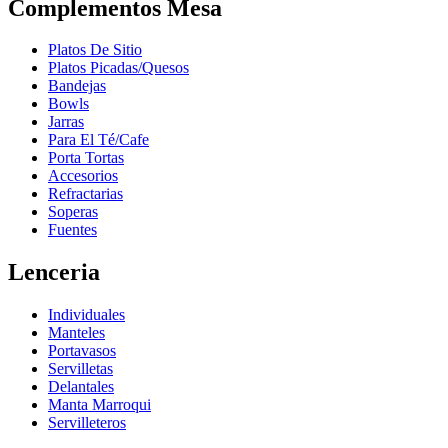
Complementos Mesa
Platos De Sitio
Platos Picadas/Quesos
Bandejas
Bowls
Jarras
Para El Té/Cafe
Porta Tortas
Accesorios
Refractarias
Soperas
Fuentes
Lenceria
Individuales
Manteles
Portavasos
Servilletas
Delantales
Manta Marroqui
Servilleteros