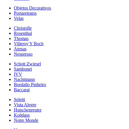
Objetos Decorativos
Portaretratos
Velas
Christofle
Rosenthal
Thomas
Villeroy Y Boch
Atenas
Nespresso
Schott Zwiesel
Sambonet
IVV
Nachtmann
Bordallo Pinheiro
Baccarat
Seletti
Vista Alegre
Hutschenreuter
Kolglass
Notre Monde