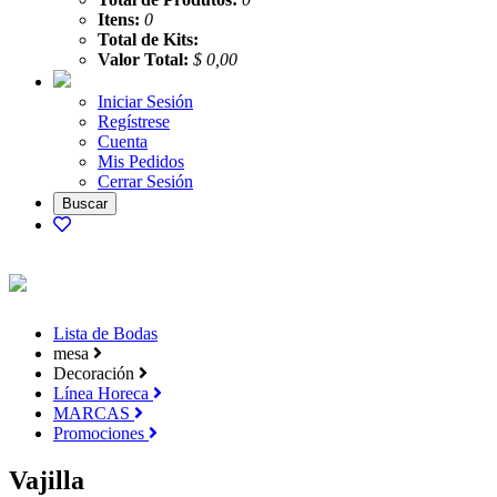
Itens:
0
Total de Kits:
Valor Total:
$ 0,00
Iniciar Sesión
Regístrese
Cuenta
Mis Pedidos
Cerrar Sesión
Lista de Bodas
mesa
Decoración
Línea Horeca
MARCAS
Promociones
Vajilla