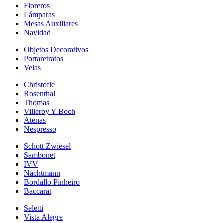
Floreros
Lámparas
Mesas Auxiliares
Navidad
Objetos Decorativos
Portaretratos
Velas
Christofle
Rosenthal
Thomas
Villeroy Y Boch
Atenas
Nespresso
Schott Zwiesel
Sambonet
IVV
Nachtmann
Bordallo Pinheiro
Baccarat
Seletti
Vista Alegre