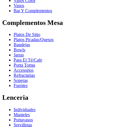
Vasos Color
Vasos
Bar Y Complementos
Complementos Mesa
Platos De Sitio
Platos Picadas/Quesos
Bandejas
Bowls
Jarras
Para El Té/Cafe
Porta Tortas
Accesorios
Refractarias
Soperas
Fuentes
Lenceria
Individuales
Manteles
Portavasos
Servilletas