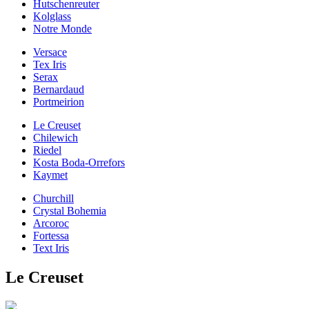
Hutschenreuter
Kolglass
Notre Monde
Versace
Tex Iris
Serax
Bernardaud
Portmeirion
Le Creuset
Chilewich
Riedel
Kosta Boda-Orrefors
Kaymet
Churchill
Crystal Bohemia
Arcoroc
Fortessa
Text Iris
Le Creuset